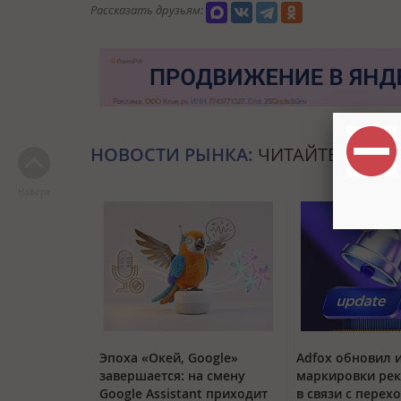
Рассказать друзьям:
НОВОСТИ РЫНКА:
ЧИТАЙТЕ ТАКЖЕ
Наверх
Эпоха «Окей, Google»
Adfox обновил 
завершается: на смену
маркировки ре
Google Assistant приходит
в связи с перех