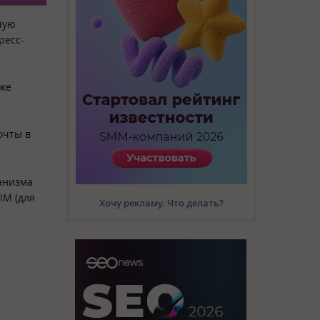
чую
ресс-
кже
очты в
анизма
IM (для
Хочу рекламу. Что делать?