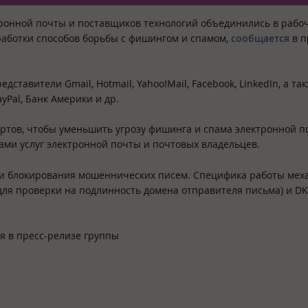
тронной почты и поставщиков технологий объединились в рабо
работки способов борьбы с фишингом и спамом,
сообщается
в п
ставители Gmail, Hotmail, Yahoo!Mail, Facebook, LinkedIn, а та
Pal, Банк Америки и др.
ртов, чтобы уменьшить угрозу фишинга и спама электронной п
ми услуг электронной почты и почтовых владельцев.
и блокирования мошеннических писем. Специфика работы мех
для проверки на подлинность домена отправителя письма) и DK
я в пресс-релизе группы