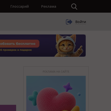
×
Глоссарий
Реклама
Войти
РЕКЛАМА НА САЙТЕ