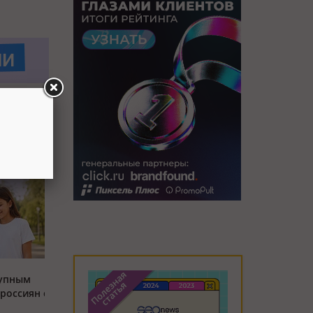
тупным
россиян с