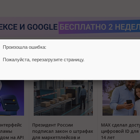
Произошла ошибка:
Пожалуйста, перезагрузите страницу.
интерфейс
Президент России
MAX сделал дос
кламы
подписал закон о штрафах
цифровой ID для 
одом на API
для маркетплейсов и
14 лет