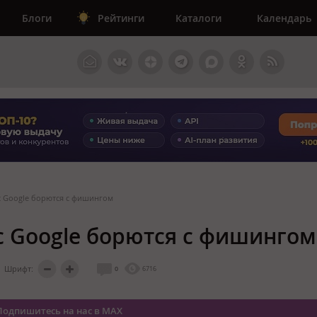
Блоги
Рейтинги
Каталоги
Календарь
с Google борются с фишингом
 с Google борются с фишингом
Шрифт:
0
6716
Подпишитесь на нас в MAX