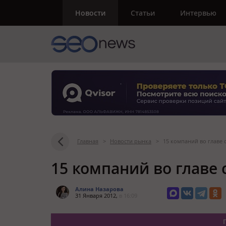
Новости
Статьи
Интервью
Главная
>
Новости рынка
>
15 компаний во главе 
15 компаний во главе
Алина Назарова
31 Января 2012,
в 16:09