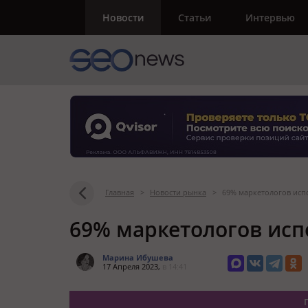
Новости
Статьи
Интервью
Главная
>
Новости рынка
>
69% маркетологов исп
69% маркетологов исп
Марина Ибушева
17 Апреля 2023,
в 14:41