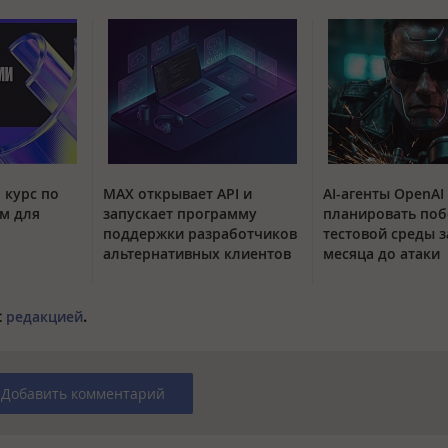
 курс по
MAX открывает API и
AI-агенты OpenAI
м для
запускает программу
планировать поб
поддержки разработчиков
тестовой среды з
альтернативных клиентов
месяца до атаки
с
редакцией
.
Добавить комментарий