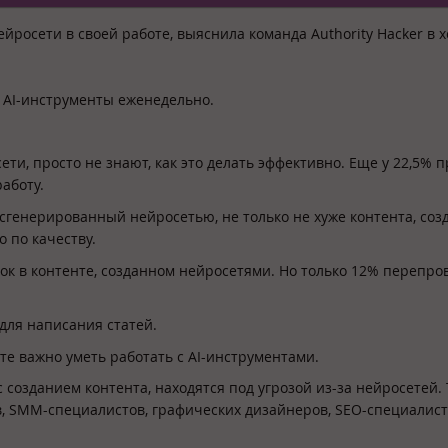
росети в своей работе, выяснила команда Authority Hacker в х
 AI-инструменты еженедельно.
ети, просто не знают, как это делать эффективно. Еще у 22,5% п
аботу.
 сгенерированный нейросетью, не только не хуже контента, соз
о по качеству.
к в контенте, созданном нейросетями. Но только 12% перепр
для написания статей.
оте важно уметь работать с AI-инструментами.
с созданием контента, находятся под угрозой из-за нейросетей.
, SMM-специалистов, графических дизайнеров, SEO-специалист