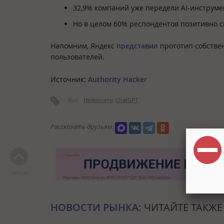
32,9% компаний уже передели AI-инструме
Но в целом 60% респондентов позитивно с
Напомним, Яндекс
представил
прототип собстве
пользователей.
Источник:
Authority Hacker
Теги:
Нейросети
ChatGPT
Рассказать друзьям:
Наверх
НОВОСТИ РЫНКА:
ЧИТАЙТЕ ТАКЖЕ