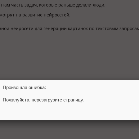
нтам часть задач, которые раньше делали люди.
мотрят на развитие нейросетей.
нной нейросети для генерации картинок по текстовым запроса
Произошла ошибка:
Пожалуйста, перезагрузите страницу.