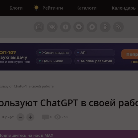
Блоги
Рейтинги
Каталоги
Календарь
ользуют ChatGPT в своей работе
ользуют ChatGPT в своей раб
Шрифт:
0
7770
Подпишитесь на нас в MAX