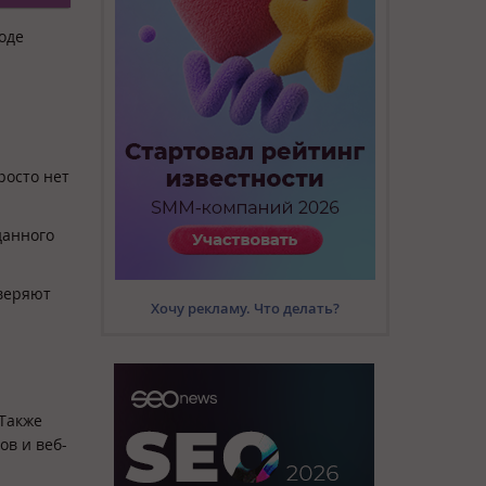
оде
росто нет
данного
оверяют
Хочу рекламу. Что делать?
 Также
ов и веб-