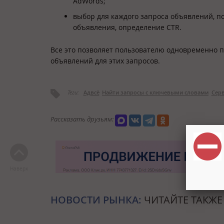
AdWords;
выбор для каждого запроса объявлений, по
объявления, определение CTR.
Все это позволяет пользователю одновременно 
объявлений для этих запросов.
Теги:
Адвсё
Найти запросы с ключевыми словами
Сер
Рассказать друзьям:
Наверх
НОВОСТИ РЫНКА:
ЧИТАЙТЕ ТАКЖЕ