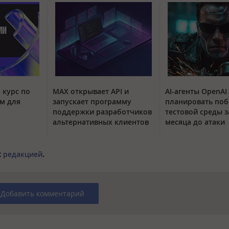
 курс по
MAX открывает API и
AI-агенты OpenAI
м для
запускает программу
планировать поб
поддержки разработчиков
тестовой среды з
альтернативных клиентов
месяца до атаки
с
редакцией
.
Добавить комментарий