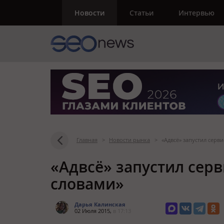
Новости
Статьи
Интервью
Главная
>
Новости рынка
>
«Адвсё» запустил серв
«Адвсё» запустил сер
словами»
Дарья Калинская
02 Июля 2015,
в 17:13