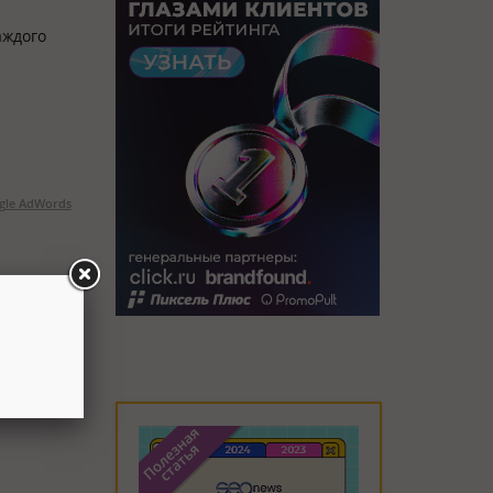
аждого
gle AdWords