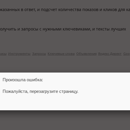
казанных в ответ, и подсчет количества показов и кликов для к
получить и запросы с нужными ключевиками, и тексты лучших
висы
Инструменты
Запросы
Ключевые слова
Объявления
Яндекс.Директ
Goo
Произошла ошибка:
Пожалуйста, перезагрузите страницу.