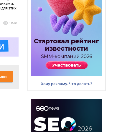
виками,
 для этих
0
11510
ики
Хочу рекламу. Что делать?