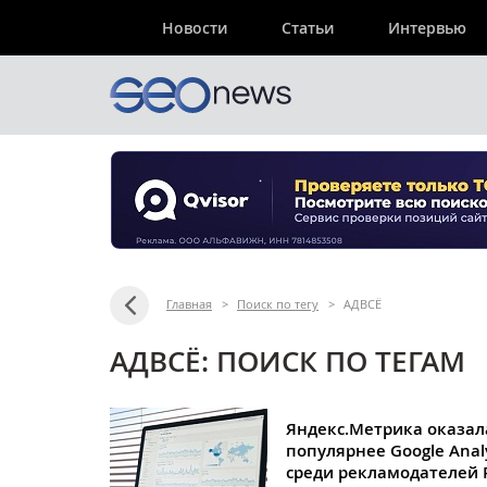
Новости
Статьи
Интервью
Главная
>
Поиск по тегу
>
АДВСЁ
АДВСЁ: ПОИСК ПО ТЕГАМ
Яндекс.Метрика оказал
популярнее Google Analy
среди рекламодателей 