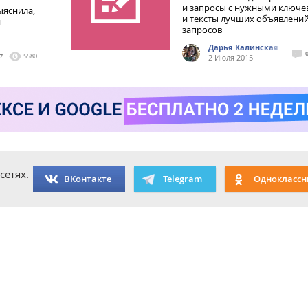
и запросы с нужными ключе
ыяснила,
и тексты лучших объявлений
и
запросов
Дарья Калинская
7
5580
2 Июля 2015
сетях.
ВКонтакте
Telegram
Одноклассн