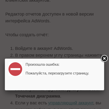
клиентских аккаунтов.
Редактор отчетов доступен в новой версии
интерфейса AdWords.
Чтобы создать отчёт:
Войдите в аккаунт AdWords.
В правом верхнем углу страницы нажмите
на значок диаграммы и выберите
Отчеты
.
Произошла ошибка:
В левом верхнем углу страницы нажмите
Пожалуйста, перезагрузите страницу.
кнопку «+» и выберите один из вариантов:
Таблица
,
Линейная диаграмма
,
Гистограмма
,
Круговая диаграмма
или
Точечная диаграмма
.
Если у вас есть
управляющий аккаунт
, вы