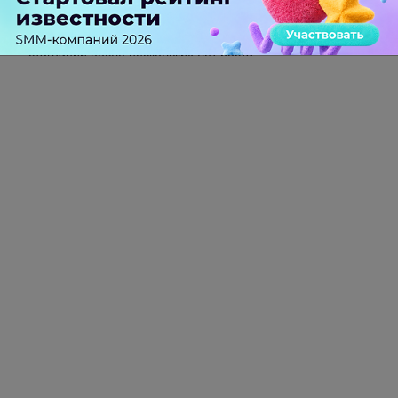
Российский рынок инфлюенс-маркетинга вошел в фазу
стагнации после нескольких лет роста
1 КОММЕНТАРИЙ
Вроде гость
больше года назад
Что-то как-то напрягает положение дел в нашей
стране. Читаешь новости, и каждый день у
Гугла что-то новенькое, полезное, и
интересное. А Яндекс,блин, открывает себя в
Турции... Ребята развивайте лучше наш рынок!
-
0
+
Ответить