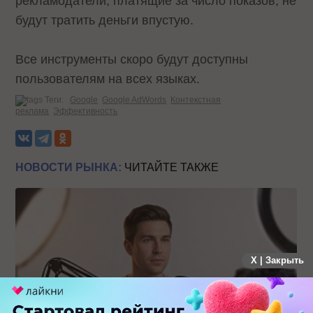
рекламодатели, платящие за число показов, не
будут тратить деньги впустую.
Все инструменты скоро будут доступны
пользователям на всех языках.
Теги:
Google
Google AdWords
Контекстная
реклама
Эффективность
НОВОСТИ РЫНКА:
ЧИТАЙТЕ ТАКЖЕ
X | Закрыть