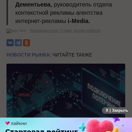
Дементьева,
руководитель отдела
контекстной рекламы агентства
интернет-рекламы
i-Media.
Теги:
Рекламодателям
Ставки
Google AdWords
НОВОСТИ РЫНКА:
ЧИТАЙТЕ ТАКЖЕ
X | Закрыть
Крупнейший сбой в рунете: пользователи не могут