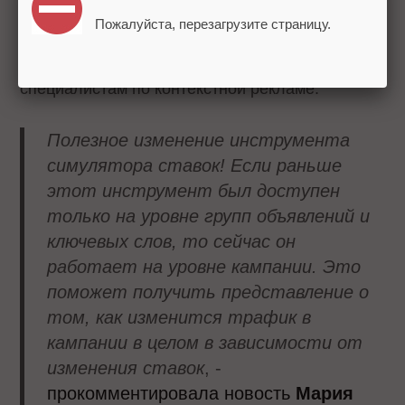
оптимизации цены за клик на уровне аккаунта и
Пожалуйста, перезагрузите страницу.
кампании и т.д. Нововведение должно
упростить жизнь рекламодателям и
специалистам по контекстной рекламе.
Полезное изменение инструмента
симулятора ставок! Если раньше
этот инструмент был доступен
только на уровне групп объявлений и
ключевых слов, то сейчас он
работает на уровне кампании. Это
поможет получить представление о
том, как изменится трафик в
кампании в целом в зависимости от
изменения ставок
, -
прокомментировала новость
Мария