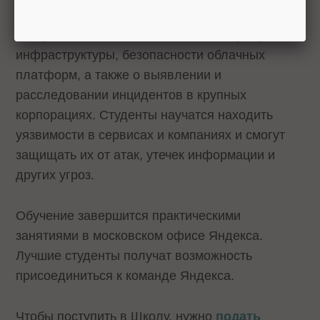
разработке приложений, форензике,
построении безопасной сетевой и серверной
инфраструктуры, безопасности облачных
платформ, а также о выявлении и
расследовании инцидентов в крупных
корпорациях. Студенты научатся находить
уязвимости в сервисах и компаниях и смогут
защищать их от атак, утечек информации и
других угроз.
Обучение завершится практическими
занятиями в московском офисе Яндекса.
Лучшие студенты получат возможность
присоединиться к команде Яндекса.
Чтобы поступить в Школу, нужно
подать