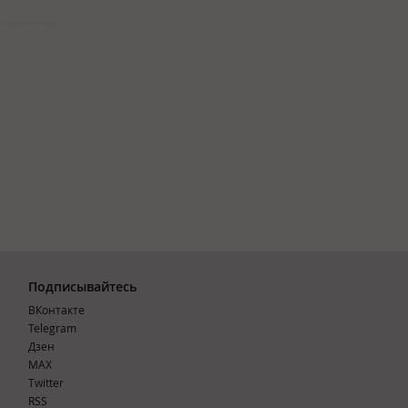
Подписывайтесь
ВКонтакте
Telegram
Дзен
MAX
Тwitter
RSS