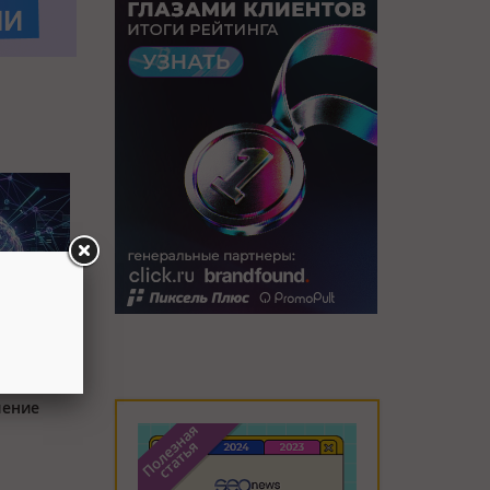
л блок AI
:
ление