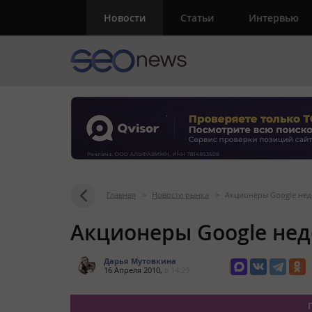
Новости
Статьи
Интервью
Главная
>
Новости рынка
>
Акционеры Google не
Акционеры Google не
Дарья Мутовкина
16 Апреля 2010,
в 14:29