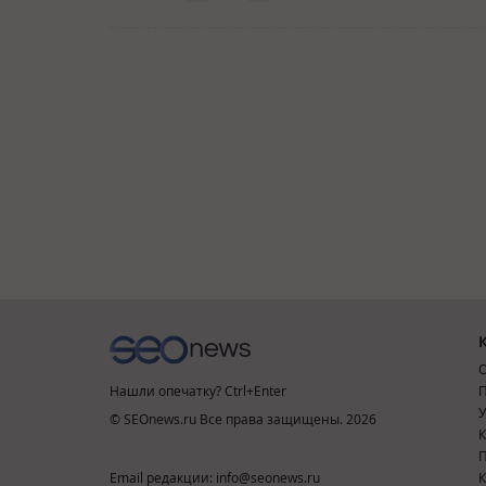
О
Нашли опечатку? Ctrl+Enter
П
У
© SEOnews.ru Все права защищены. 2026
К
Email редакции: info@seonews.ru
К