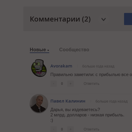
Комментарии (2)
Новые
Сообщество
Avorakam
больше года назад
Правильно заметили: с прибылью все ок,
-
0
+
Ответить
Павел Калинин
больше года назад
Дарья, вы издеваетесь?
2 млрд. долларов - низкая прибыль.
:)
-
0
+
Ответить