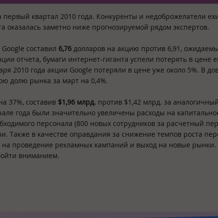
а первый квартал 2010 года. Конкуренты и недоброжелатели ех
та оказалась заметно ниже прогнозируемой рядом экспертов.
 Google составил
6,76
долларов на акцию против 6,91, ожидаемы
ации отчета, бумаги интернет-гиганта успели потерять в цене е
аря 2010 года акции Google потеряли в цене уже около 5%. В до
ою долю рынка за март на 0,4%.
на 37%, составив
$1,96 млрд.
против $1,42 млрд. за аналогичны
начале года были значительно увеличены расходы на капитально
еобходимого персонала (800 новых сотрудников за расчетный пер
и. Также в качестве оправдания за снижение темпов роста пе
 на проведение рекламных кампаний и выход на новые рынки. 
обойти вниманием.