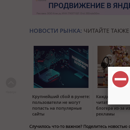
НОВОСТИ РЫНКА:
ЧИТАЙТЕ ТАКЖЕ
Наверх
Крупнейший сбой в рунете:
Каждый четвер
пользователи не могут
читатель отписы
попасть на популярные
блогера из-за и
сайты
рекламы
Случилось что-то важное? Поделитесь новостью 