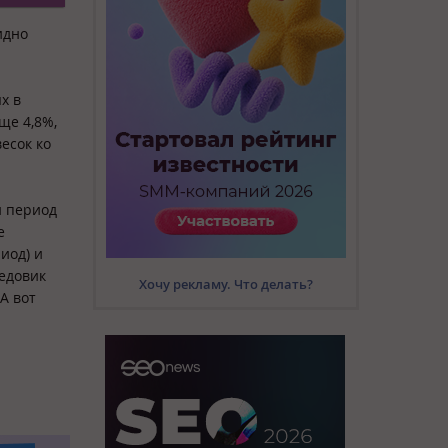
идно
х в
ще 4,8%,
весок ко
й период
е
иод) и
редовик
Хочу рекламу. Что делать?
А вот