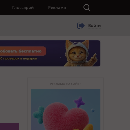
×
Глоссарий
Реклама
Войти
РЕКЛАМА НА САЙТЕ