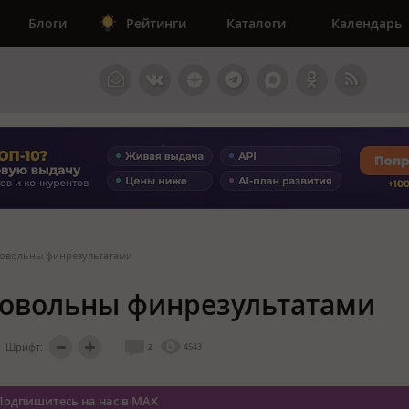
Блоги
Рейтинги
Каталоги
Календарь
довольны финрезультатами
довольны финрезультатами
Шрифт:
2
4543
Подпишитесь на нас в MAX