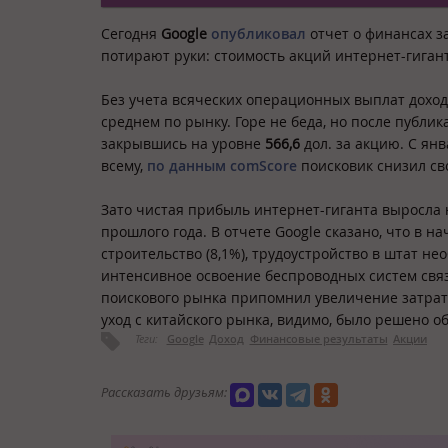
Сегодня
Google
опубликовал
отчет о финансах з
потирают руки: стоимость акций интернет-гиган
Без учета всяческих операционных выплат доход
среднем по рынку. Горе не беда, но после публик
закрывшись на уровне
566,6
дол. за акцию. С янв
всему,
по данным comScore
поисковик снизил св
Зато чистая прибыль интернет-гиганта выросла 
прошлого года. В отчете Google сказано, что в 
строительство (8,1%), трудоустройство в штат н
интенсивное освоение беспроводных систем связ
поискового рынка припомнил увеличение затрат
уход с китайского рынка, видимо, было решено 
Теги:
Google
Доход
Финансовые результаты
Акции
Рассказать друзьям: