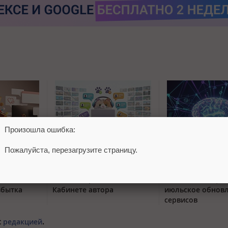
Произошла ошибка:
Пожалуйста, перезагрузите страницу.
тый
VK Видео объединил
Яндекс 360 усили
вается от
комментарии канала в
и автоматизацию
збытка
Кабинете автора
июльское обнов
сервисов
с
редакцией
.