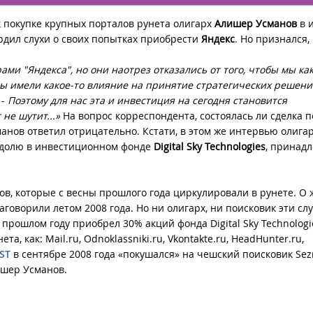
 покупке крупных порталов рунета олигарх
Алишер Усманов
в 
дил слухи о своих попытках приобрести
Яндекс
. Но признался,
ми "Яндекса", но они наотрез отказались от того, чтобы мы ка
 имели какое-то влияние на принятие стратегических решени
 -
Поэтому для нас эта и инвестиция на сегодня становится
не шутит...»
На вопрос корреспондента, состоялась ли сделка п
анов ответил отрицательно. Кстати, в этом же интервью олига
ю долю в инвестиционном фонде
Digital Sky Technologies
, принад
ов, которые с весны прошлого года циркулировали в рунете. О
аговорили летом 2008 года. Но ни олигарх, ни поисковик эти сл
рошлом году приобрел 30% акций фонда Digital Sky Technologi
та, как: Mail.ru, Odnoklassniki.ru, Vkontakte.ru, HeadHunter.ru,
ST
в сентябре 2008 года «покушался» на чешский поисковик Sez
ишер Усманов.