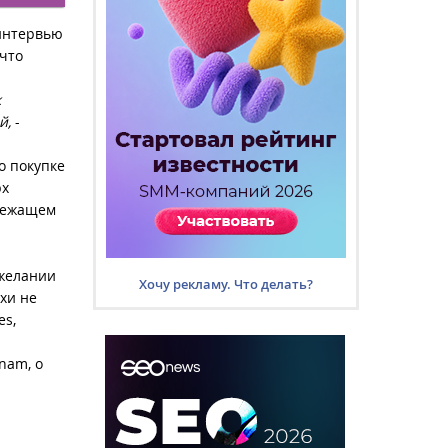
интервью
 что
к
й,
-
о покупке
рх
лежащем
 желании
Хочу рекламу. Что делать?
ухи не
es,
nam, о