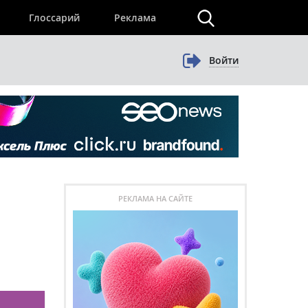
×
Глоссарий
Реклама
Войти
РЕКЛАМА НА САЙТЕ