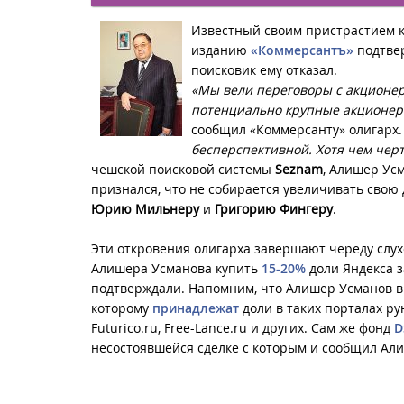
Известный своим пристрастием к
изданию
«Коммерсантъ»
подтвер
поисковик ему отказал.
«Мы вели переговоры с акционера
потенциально крупные акционеры
сообщил «Коммерсанту» олигарх.
бесперспективной. Хотя чем черт 
чешской поисковой системы
Seznam
, Алишер Усм
признался, что не собирается увеличивать сво
Юрию Мильнеру
и
Григорию Фингеру
.
Эти откровения олигарха завершают череду слух
Алишера Усманова купить
15-20%
доли Яндекса з
подтверждали. Напомним, что Алишер Усманов в п
которому
принадлежат
доли в таких порталах руне
Futurico.ru, Free-Lance.ru и других. Сам же фонд
D
несостоявшейся сделке с которым и сообщил Ал