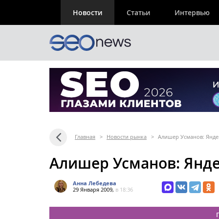
Новости
Статьи
Интервью
Главная
>
Новости рынка
>
Алишер Усманов: Яндек
Алишер Усманов: Янде
Анна Лебедева
29 Января 2009,
в 18:36