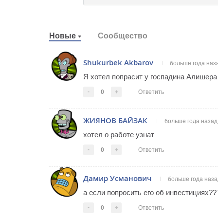
Новые
Сообщество
Shukurbek Akbarov
больше года наз
Я хотел попрасит у госпадина Алишера 
-
0
+
Ответить
ЖИЯНОВ БАЙЗАК
больше года назад
хотел о работе узнат
-
0
+
Ответить
Дамир Усманович
больше года наза
а если попросить его об инвестициях??Ту
-
0
+
Ответить