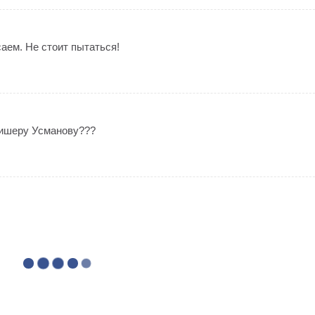
саем. Не стоит пытаться!
лишеру Усманову???