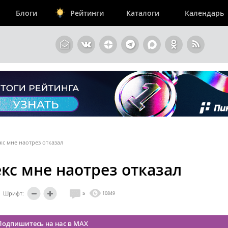
Блоги
Рейтинги
Каталоги
Календарь
с мне наотрез отказал
кс мне наотрез отказал
Шрифт:
5
10849
Подпишитесь на нас в MAX