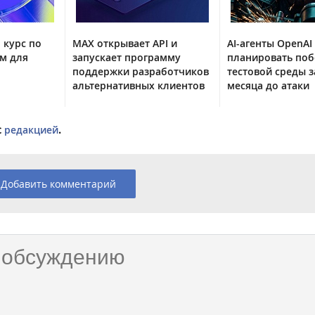
 курс по
MAX открывает API и
AI-агенты OpenAI
м для
запускает программу
планировать поб
поддержки разработчиков
тестовой среды з
альтернативных клиентов
месяца до атаки
с
редакцией
.
Добавить комментарий