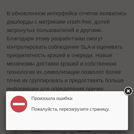
В обновленном интерфейсе отчетов появились
дашборды с метриками crash-free, долей
затронутых пользователей и другими.
Благодаря этому разработчики смогут
контролировать соблюдение SLA и оценивать
приоритетность крэшей в очереди. Новые
механизмы доставки крэшей и собственная
технология их символизации позволят более
точно их группировать и предоставить больше
информации для определения причин
падения.
Произошла ошибка:
Пожалуйста, перезагрузите страницу.