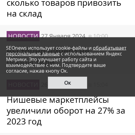
сколько товаров привозить
на склад
НОВОСТИ
27 Января 2024,
в 10:00
SEOnews использует cookie-файлы и
обрабатывает
Вы точно ничего не
персональные данные
с использованием Яндекс
Метрики. Это улучшает работу сайта и
пропустили
взаимодействие с ним. Подтвердите ваше
согласие, нажав кнопу Ок.
Ок
НОВОСТИ
26 Января 2024,
в 15:04
Нишевые маркетплейсы
увеличили оборот на 27% за
2023 год