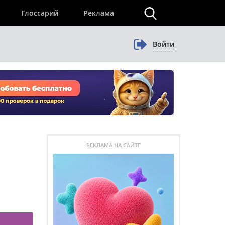
×
Глоссарий
Реклама
Войти
РЕКЛАМА НА САЙТЕ