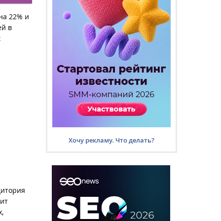
на 22% и
ей в
х
Хочу рекламу. Что делать?
дитория
сит
,