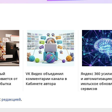
тый
VK Видео объединил
Яндекс 360 усили
вается от
комментарии канала в
и автоматизацию
збытка
Кабинете автора
июльское обнов
сервисов
с
редакцией
.