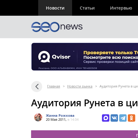
Новости
Статьи
Интервью
Главная
>
Новости рынка
>
Аудитория Рунета в ц
Аудитория Рунета в ц
Жанна Рожкова
20 Мая 2011,
в 14:04