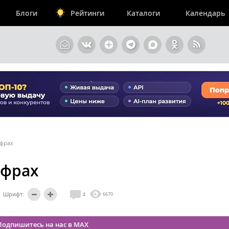
Блоги
Рейтинги
Каталоги
Календарь
ифрах
ифрах
Шрифт:
2
6670
Подпишитесь на нас в MAX