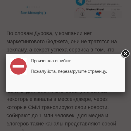
По словам Дурова, у компании нет
маркетингового бюджета, они не тратятся на
рекламу, а секрет успеха сервиса в том, что
люди рекомендуют его друг другу. Сейчас
Произошла ошибка:
мессенджером пользуются в 200 странах мира.
Пожалуйста, перезагрузите страницу.
Следующим шагом для Telegram станут
каналы для СМИ и блогеров, уже сейчас
некоторые каналы в мессенджере, через
которые СМИ транслируют свои новости,
собирают до 1 млн человек. Для медиа и
блогеров такие каналы представляют собой