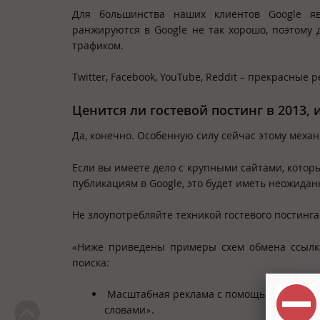
Для большинства наших клиентов Google я
ранжируются в Google не так хорошо, поэтому
трафиком.
Twitter, Facebook, YouTube, Reddit – прекрасные
Ценится ли гостевой постинг в 2013,
Да, конечно. Особенную силу сейчас этому механ
Если вы имеете дело с крупными сайтами, которы
публикациям в Google, это будет иметь неожидан
Не злоупотребляйте техникой гостевого постинга
«Ниже приведены примеры схем обмена ссылка
поиска:
Масштабная реклама с помощью статей и
словами
.
»