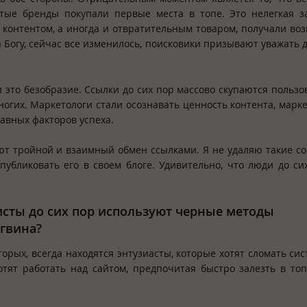
атые бренды покупали первые места в топе. Это нелегкая з
контентом, а иногда и отвратительным товаром, получали во
ва Богу, сейчас все изменилось, поисковики призывают уважать д
 это безобразие. Ссылки до сих пор массово скупаются пользо
огих. Маркетологи стали осознавать ценность контента, марк
лавных факторов успеха.
ают тройной и взаимный обмен ссылками. Я не удаляю такие с
убликовать его в своем блоге. Удивительно, что люди до си
исты до сих пор используют черные методы
гвина?
торых, всегда находятся энтузиасты, которые хотят сломать сис
тят работать над сайтом, предпочитая быстро залезть в т