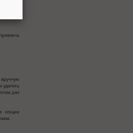
х. Таким
оевать их
 привлечь
ы вручную
м удалось
отам, раз
в секции
пама.