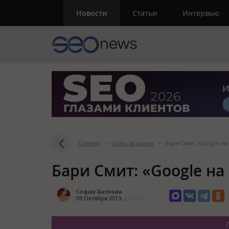
Новости
Статьи
Интервью
Главная
>
Новости рынка
>
Бари Смит: «Google на
Бари Смит: «Google на
София Биткова
09 Октября 2013,
в 13:03