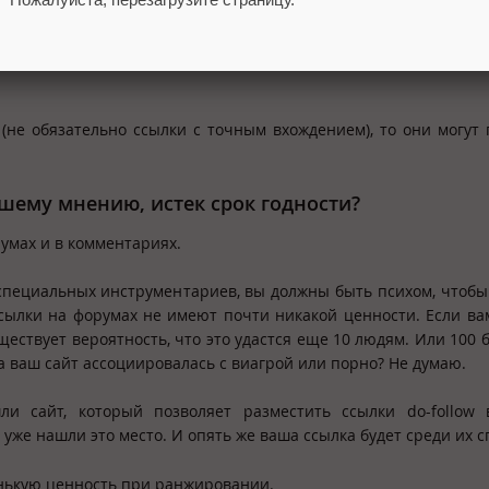
 постоянно присутствовать и писать на релевантных сайта
 на портале, выстроить отношения с читателями, а так же зав
(не обязательно ссылки с точным вхождением), то они могут
ашему мнению, истек срок годности?
румах и в комментариях.
пециальных инструментариев, вы должны быть психом, чтоб
Ссылки на форумах не имеют почти никакой ценности. Если ва
ествует вероятность, что это удастся еще 10 людям. Или 100 б
на ваш сайт ассоциировалась с виагрой или порно? Не думаю.
 сайт, который позволяет разместить ссылки do-follow 
уже нашли это место. И опять же ваша ссылка будет среди их с
енькую ценность при ранжировании.