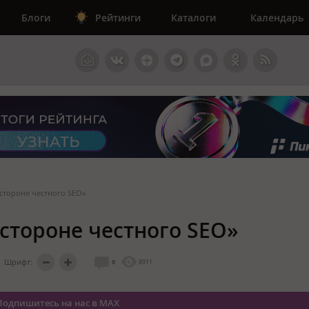
Блоги
Рейтинги
Каталоги
Календарь
 стороне честного SEO»
 стороне честного SEO»
Шрифт:
8
8911
Подпишитесь на нас в MAX