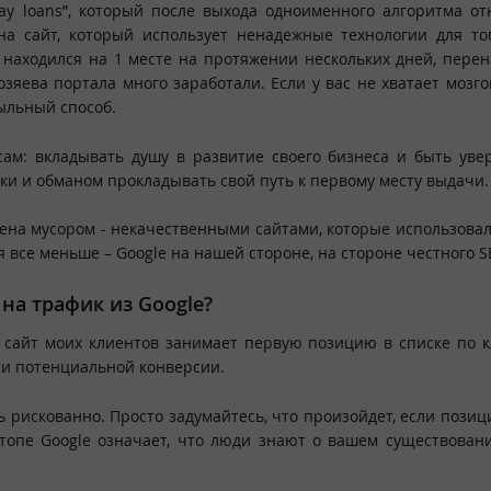
ay loans”, который после выхода одноименного алгоритма от
на сайт, который использует ненадежные технологии для то
т находился на 1 месте на протяжении нескольких дней, пере
озяева портала много заработали. Если у вас не хватает мозго
быльный способ.
сам: вкладывать душу в развитие своего бизнеса и быть ув
ки и обманом прокладывать свой путь к первому месту выдачи.
лена мусором - некачественными сайтами, которые использова
я все меньше – Google на нашей стороне, на стороне честного S
 на трафик из
Google
?
ли сайт моих клиентов занимает первую позицию в списке по
а и потенциальной конверсии.
ь рискованно. Просто задумайтесь, что произойдет, если позиц
 топе Google означает, что люди знают о вашем существован