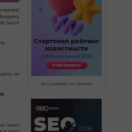
ceptional
илдингу,
UK Search
гу.
 сайты на
Хочу рекламу. Что делать?
их
был смысл
е в итоге