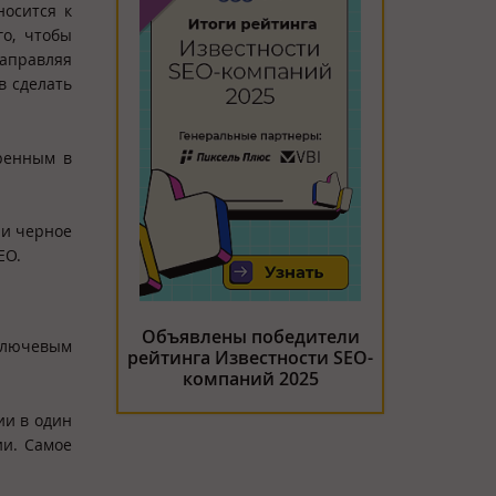
носится к
го, чтобы
направляя
в сделать
еренным в
ли черное
EO.
Объявлены победители
 ключевым
рейтинга Известности SEO-
компаний 2025
ии в один
ии. Самое