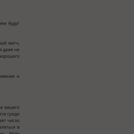
нем будут
ный матч,
я даже не
 хорошего
ривания и
ие вашего
тся среди
ает число
вляться в
ас. Могу