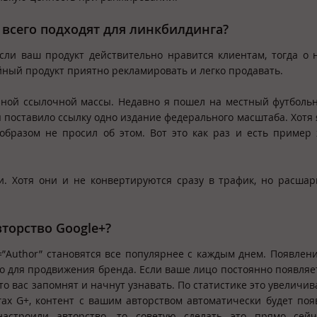
всего подходят для линкбилдинга?
Если ваш продукт действительно нравится клиентам, тогда о 
йный продукт приятно рекламировать и легко продавать.
енной ссылочной массы. Недавно я пошел на местный футболь
ня поставило ссылку одно издание федерального масштаба. Хотя 
образом не просил об этом. Вот это как раз и есть пример
. Хотя они и не конвертируются сразу в трафик, но расша
вторство
Google+?
l=”Author” становятся все популярнее с каждым днем. Появлен
но для продвижения бренда. Если ваше лицо постоянно появляе
то вас запомнят и начнут узнавать. По статистике это увеличив
угах G+, контент с вашим авторством автоматически будет поя
астроили авторство, то советую сделать это прямо сейч