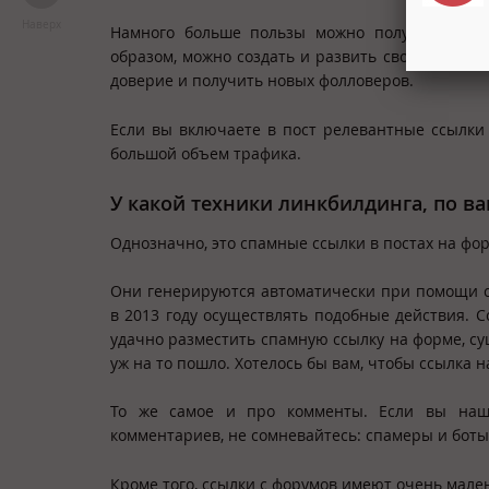
Наверх
Намного больше пользы можно получить, если
образом, можно создать и развить свой профиль
доверие и получить новых фолловеров.
Если вы включаете в пост релевантные ссылки 
большой объем трафика.
У какой техники линкбилдинга, по в
Однозначно, это спамные ссылки в постах на фо
Они генерируются автоматически при помощи с
в 2013 году осуществлять подобные действия. 
удачно разместить спамную ссылку на форме, сущ
уж на то пошло. Хотелось бы вам, чтобы ссылка 
То же самое и про комменты. Если вы нашли
комментариев, не сомневайтесь: спамеры и боты 
Кроме того, ссылки с форумов имеют очень мал