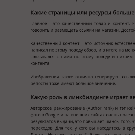
Какие страницы или ресурсы больше 
Главное – это качественный товар и контент. 
говорить и размещать ссылки на магазин. Досто
Качественный контент – это источник естеств
написал по этому поводу обзор, и в итоге на ме
связывался с ними по этому поводу и никоим 
контента.
Изображения также отлично генерируют ссылки
репосты тоже имеют большое значение.
Какую роль в линкбилдинге играет а
Авторское ранжирование (Author rank) и тэг Re
фото в Google и на внешних сайтах очень полез
результатов выдачи, это повышает шансы того, ч
переходов. Для тех, у кого вы находитесь в кр
Ленте. Неплохо, правда? Если вы еще не н