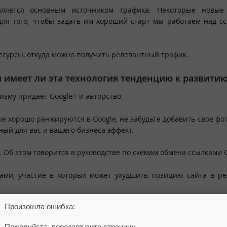
вляется основным источником трафика. Некоторые новые
 для того, чтобы задать им хороший старт мы работаем над 
 ресурсы, откуда можно получить релевантный трафик.
 и имеет ли эта технология тенденцию к развити
изму придает Google+ и авторство.
е хорошо ранжируются в Google, не забудьте добавить свое фот
ный для вас и вашего бизнеса эффект.
. Об этом говорится в руководстве по схемам обмена ссылками G
ми, участие в которых может ухудшить позицию сайта в ре
Произошла ошибка:
ли комментариев с текстовыми ссылками, насыщенными ключ
Пожалуйста, перезагрузите страницу.