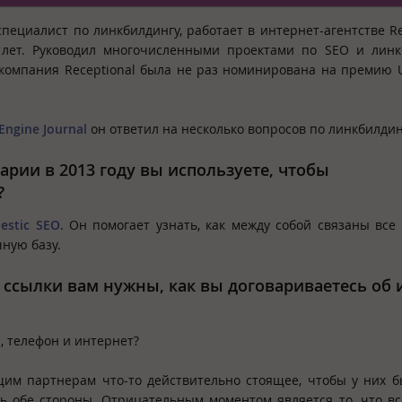
пециалист по линкбилдингу, работает в интернет-агентстве Re
лет. Руководил многочисленными проектами по SEO и линкб
компания Receptional была не раз номинирована на премию 
Engine Journal
он ответил на несколько вопросов по линкбилдин
арии в 2013 году вы используете, чтобы
?
estic SEO
. Он помогает узнать, как между собой связаны все
ную базу.
е ссылки вам нужны, как вы договариваетесь об 
, телефон и интернет?
щим партнерам что-то действительно стоящее, чтобы у них 
ть обе стороны. Отрицательным моментом является то, что вс