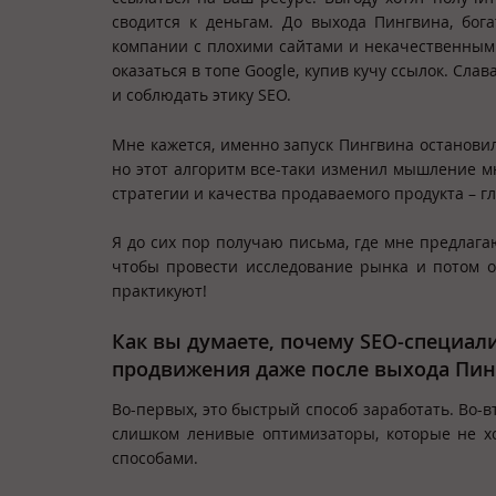
сводится к деньгам. До выхода Пингвина, бог
компании с плохими сайтами и некачественным 
оказаться в топе Google, купив кучу ссылок. Сла
и соблюдать этику SEO.
Мне кажется, именно запуск Пингвина остановил
но этот алгоритм все-таки изменил мышление мн
стратегии и качества продаваемого продукта – г
Я до сих пор получаю письма, где мне предлаг
чтобы провести исследование рынка и потом оп
практикуют!
Как вы думаете, почему
SEO
-специал
продвижения даже после выхода Пин
Во-первых, это быстрый способ заработать. Во-в
слишком ленивые оптимизаторы, которые не хо
способами.