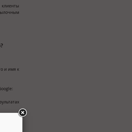
 клиенты
ссылочным
ю?
о и имя к
oogle:
зультатах
евыми