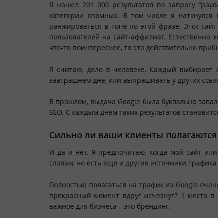
Я нашел 201 000 результатов по запросу “payd
категории спамных. В том числе я наткнулся 
ранжироваться в топе по этой фразе. Этот сай
пользователей на сайт-аффилиат. Естественно х
что-то поинтереснее, то это действительно при
Я считаю, дело в человеке. Каждый выбирает 
завтрашнем дне, или выпрашивать у других ссыл
В прошлом, выдача Google была буквально зава
SEO. С каждым днем таких результатов становитс
Сильно ли ваши клиенты полагаются
И да и нет. Я предпочитаю, когда мой сайт и
словам, но есть еще и другие источники трафик
Полностью полагаться на трафик из Google очен
прекрасный момент вдруг исчезнут? 1 место в
важное для бизнеса – это брендинг.