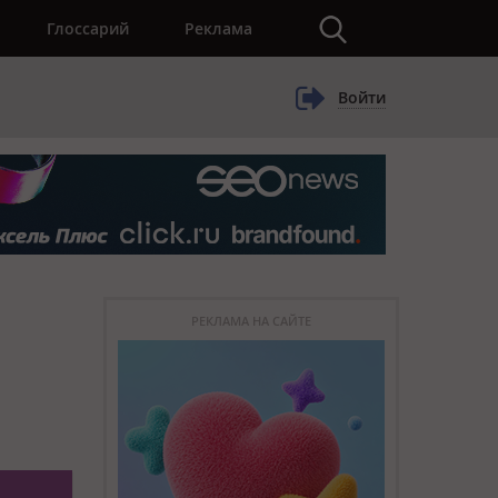
×
Глоссарий
Реклама
Войти
РЕКЛАМА НА САЙТЕ