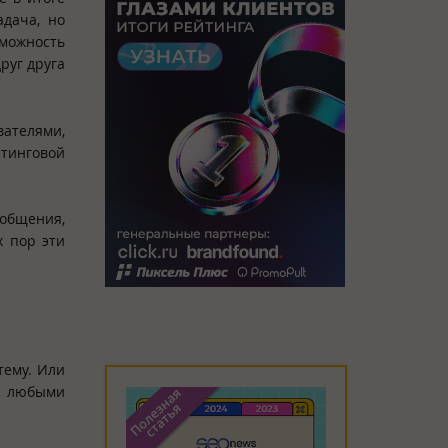
адача, но
зможность
руг друга
вателями,
етинговой
ообщения,
х пор эти
тему. Или
оп любыми