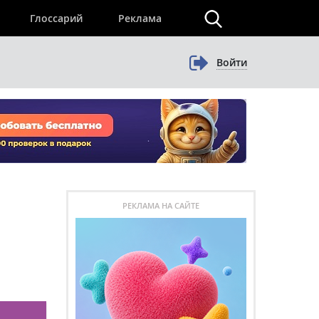
×
Глоссарий
Реклама
Войти
РЕКЛАМА НА САЙТЕ