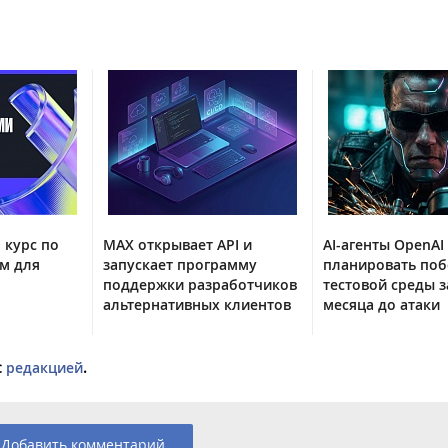
 курс по
MAX открывает API и
AI-агенты OpenAI
м для
запускает программу
планировать поб
поддержки разработчиков
тестовой среды з
альтернативных клиентов
месяца до атаки
с
редакцией
.
Добавить комментарий