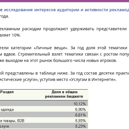
ое
исследование интересов аудитории и активности рекламо
года.
кламным расходам продолжают удерживать представители 
вляет 10%.
тели категории «Личные вещи». За год доля этой тематики
м вдвое. Стремительный взлет тематики связан с ростом поп
кже выходом на этот рынок большого числа новых игроков.
й представлены в таблице ниже. За год состав десятки практ
стические услуги», уступив место «Услугам в Интернете».