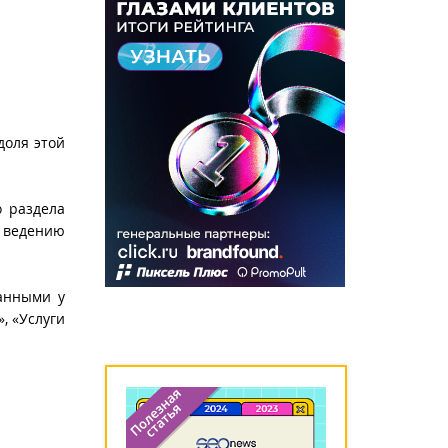
доля этой
о раздела
 ведению
ванными у
, «Услуги