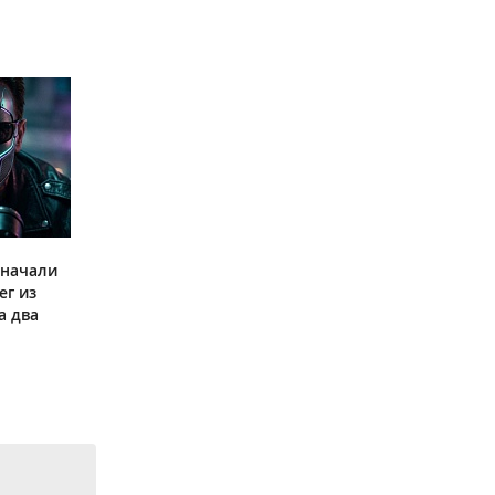
 начали
ег из
а два