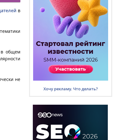
дателей
в
тематики
 в общем
улярности
ически не
Хочу рекламу. Что делать?