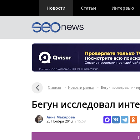
Новости
Статьи
Интервью
Главная
>
Новости рынка
>
Бегун исследовал инте
Бегун исследовал инт
Анна Макарова
23 Ноября 2010,
в 15:58