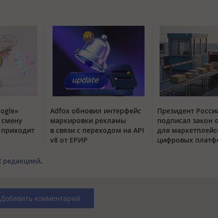
ogle»
Adfox обновил интерфейс
Президент Росси
 смену
маркировки рекламы
подписал закон 
t приходит
в связи с переходом на API
для маркетплейс
v8 от ЕРИР
цифровых платф
с
редакцией
.
Добавить комментарий