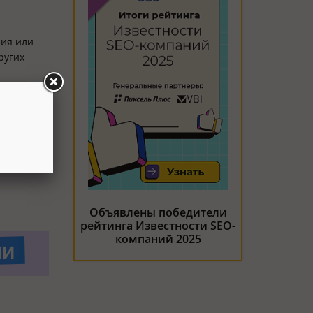
ния или
ругих
Объявлены победители
рейтинга Известности SEO-
компаний 2025