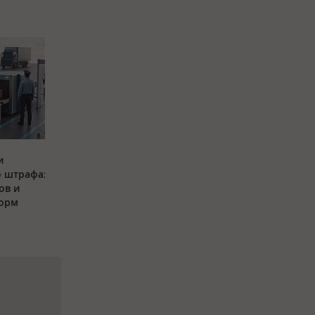
и
о штрафах
ов и
орм