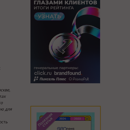
с
скве,
тах
то
ею для
ость