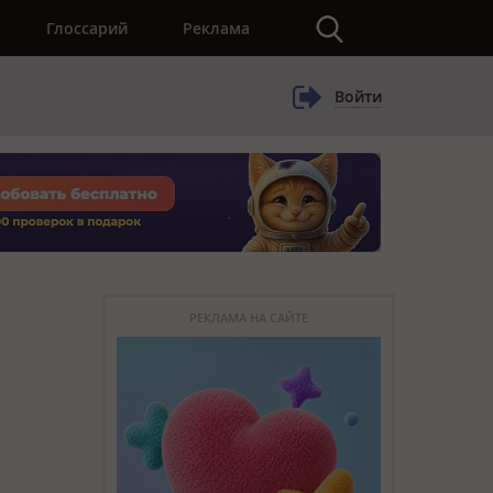
×
Глоссарий
Реклама
Войти
РЕКЛАМА НА САЙТЕ