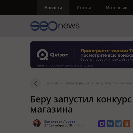
Новости
Статьи
Интервью
Главная
>
Новости рынка
>
Беру запустил конкур
Беру запустил конкур
магазина
Елизавета Лосева
27 Сентября 2018,
в 16:38