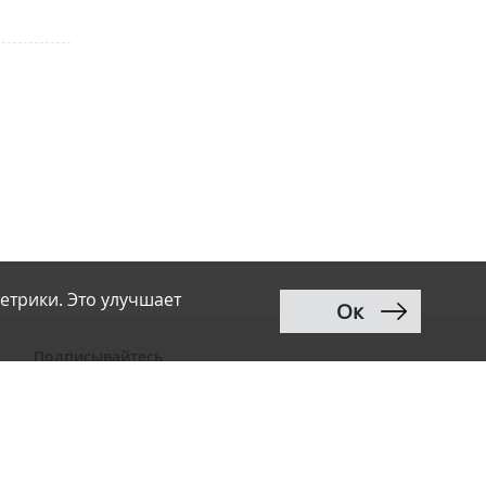
етрики. Это улучшает
Ок
Подписывайтесь
ВКонтакте
Telegram
Дзен
MAX
Тwitter