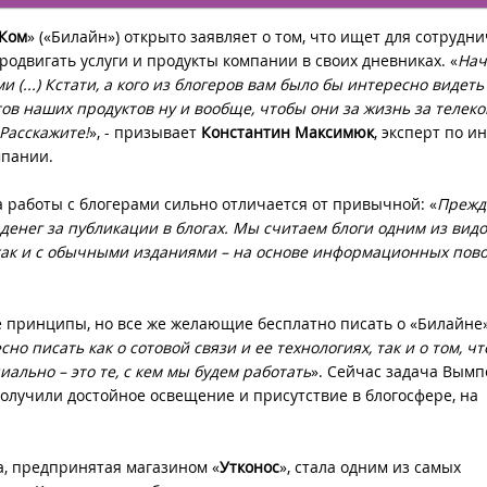
Ком
» («Билайн») открыто заявляет о том, что ищет для сотрудн
продвигать услуги и продукты компании в своих дневниках. «
Нач
и (...) Кстати, а кого из блогеров вам было бы интересно видеть
ов наших продуктов ну и вообще, чтобы они за жизнь за телек
Расскажите!
», - призывает
Константин Максимюк
, эксперт по и
пании.
а работы с блогерами сильно отличается от привычной: «
Прежде
 денег за публикации в блогах. Мы считаем блоги одним из вид
как и с обычными изданиями – на основе информационных пово
ие принципы, но все же желающие бесплатно писать о «Билайне
но писать как о сотовой связи и ее технологиях, так и о том, чт
ально – это те, с кем мы будем работать
». Сейчас задача Вымп
получили достойное освещение и присутствие в блогосфере, на
а, предпринятая магазином «
Утконос
», стала одним из самых