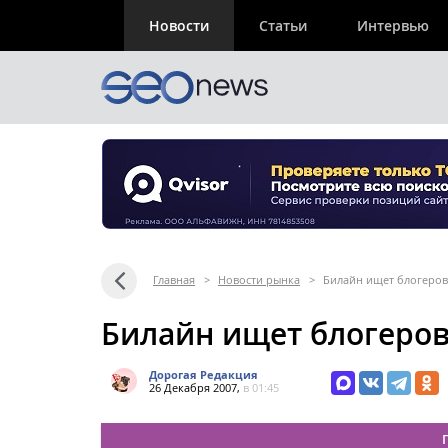
Новости
Статьи
Интервью
Главная
>
Новости рынка
>
Билайн ищет блогеров
Билайн ищет блогеро
Дорогая Редакция
26 Декабря 2007,
в 01:45