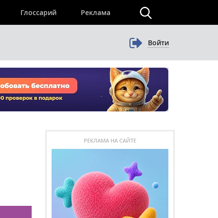
×
Глоссарий
Реклама
Войти
РЕКЛАМА НА САЙТЕ