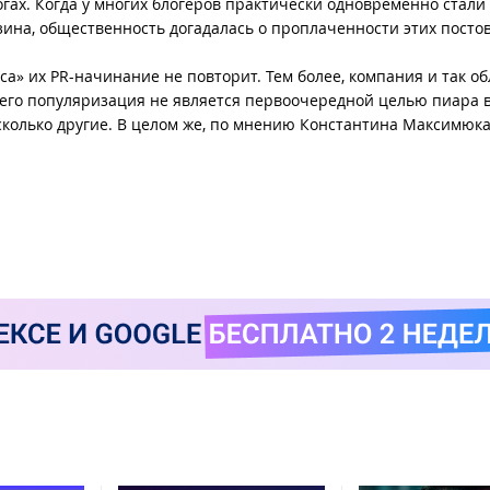
гах. Когда у многих блогеров практически одновременно стали
зина, общественность догадалась о проплаченности этих постов
а» их PR-начинание не повторит. Тем более, компания и так об
его популяризация не является первоочередной целью пиара в
сколько другие. В целом же, по мнению Константина Максимюка,