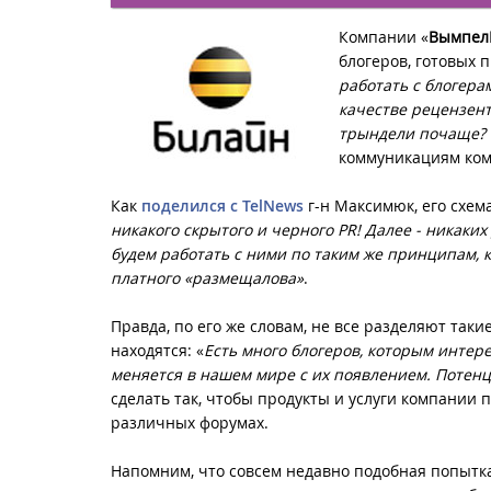
Компании «
Вымпел
блогеров, готовых 
работать с блогерам
качестве рецензент
трындели почаще? 
коммуникациям ком
Как
поделился с TelNews
г-н Максимюк, его схем
никакого скрытого и черного PR! Далее - никаких
будем работать с ними по таким же принципам, 
платного «размещалова»
.
Правда, по его же словам, не все разделяют так
находятся: «
Есть много блогеров, которым интерес
меняется в нашем мире с их появлением. Потенци
сделать так, чтобы продукты и услуги компании 
различных форумах.
Напомним, что совсем недавно подобная попытк