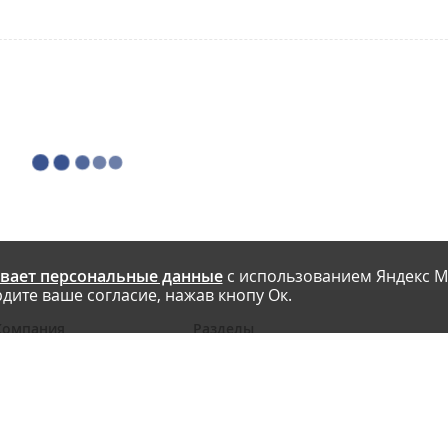
вает персональные данные
с использованием Яндекс М
дите ваше согласие, нажав кнопу Ок.
Компания
Разделы
 проекте
Новости
риглашаем авторов
Статьи
словия публикации
Интервью
онтакты
Блоги компаний
Правила
Рейтинги SEO-компаний