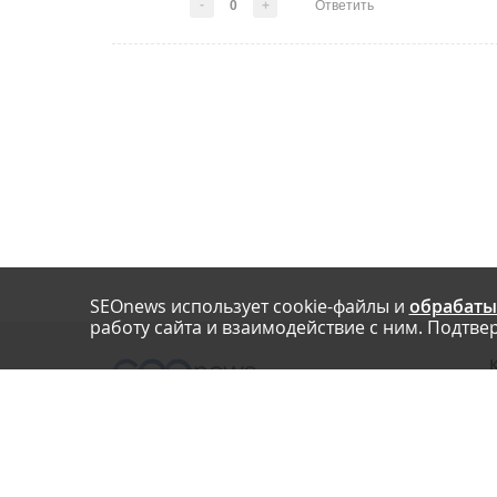
-
0
+
Ответить
SEOnews использует cookie-файлы и
обрабаты
работу сайта и взаимодействие с ним. Подтвер
О
Нашли опечатку? Ctrl+Enter
П
У
© SEOnews.ru Все права защищены. 2026
К