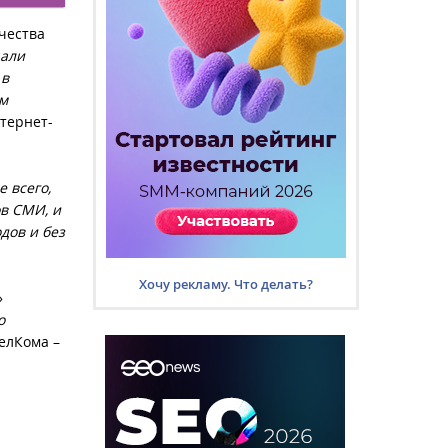
ичества
али
 в
ом
нтернет-
 всего,
ов СМИ, и
дов и без
Хочу рекламу. Что делать?
»
о
елКома –