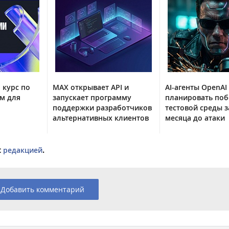
 курс по
MAX открывает API и
AI-агенты OpenAI
м для
запускает программу
планировать поб
поддержки разработчиков
тестовой среды з
альтернативных клиентов
месяца до атаки
с
редакцией
.
Добавить комментарий