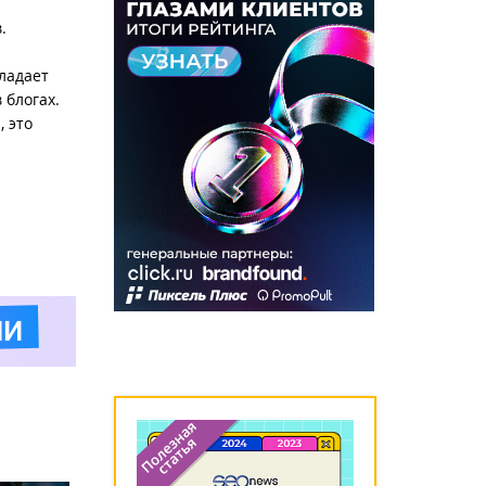
.
ладает
 блогах.
 это