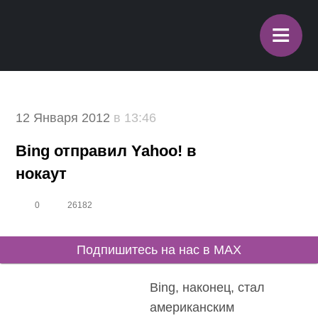
≡
12 Января 2012
в 13:46
Bing отправил Yahoo! в
нокаут
0
26182
Подпишитесь на нас в MAX
Bing, наконец, стал
американским