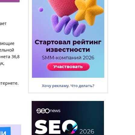
ает
елающие
тельной
нета 36,8
к,
тернете.
Хочу рекламу. Что делать?