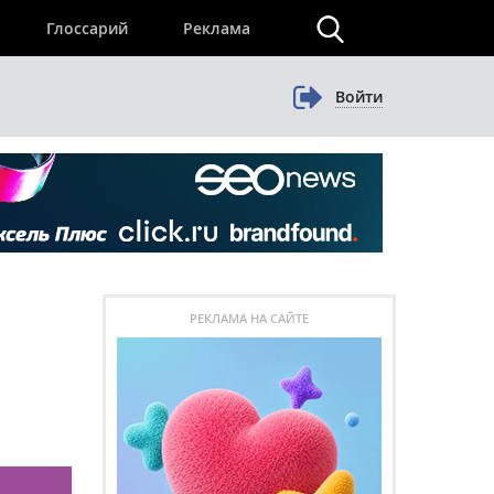
×
Глоссарий
Реклама
Войти
РЕКЛАМА НА САЙТЕ