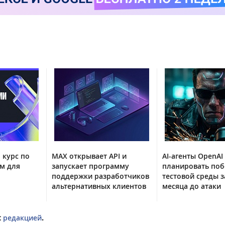
 курс по
MAX открывает API и
AI-агенты OpenAI
м для
запускает программу
планировать поб
поддержки разработчиков
тестовой среды з
альтернативных клиентов
месяца до атаки
с
редакцией
.