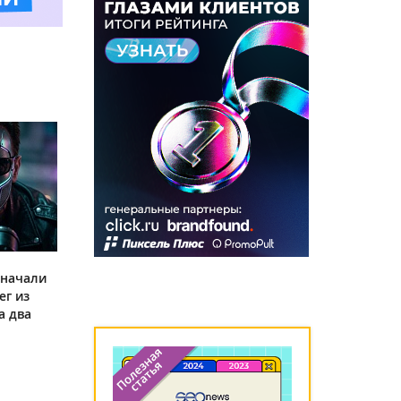
 начали
ег из
а два