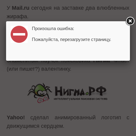
У
Mail.ru
сегодня на заставке два влюбленных
жирафа.
Произошла ошибка:
Пожалуйста, перезагрузите страницу.
Знаменитый паучок поисковика
Нигма
читает
(или пишет?) валентинку.
Yahoo!
сделал анимированный логотип с
движущимся сердцем.