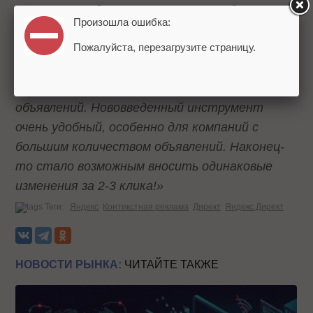
если рекламодатель указывает в объявлениях
Произошла ошибка:
стоимость товара (услуги) и она
Пожалуйста, перезагрузите страницу.
периодически меняется - это позволяет
быстро внести изменения в объявления.
Аналогичная ситуация и для ссылок
объявлений. Нововведенный инструмент
очень удобный, особенно для компаний с
большим количеством объявлений. Наконец-
то стало возможным вносить одинаковые
изменения за 2-3 клика!»
Теги:
Яндекс
Контекстная реклама
Директ
Яндекс.Директ
НОВОСТИ РЫНКА:
ЧИТАЙТЕ ТАКЖЕ