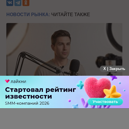
НОВОСТИ РЫНКА:
ЧИТАЙТЕ ТАКЖЕ
X | Закрыть
Российский рынок инфлюенс-маркетинга вошел в фазу
стагнации после нескольких лет роста
0 КОММЕНТАРИЕВ