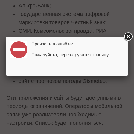
Альфа-Банк;
государственная система цифровой
маркировки товаров Честный знак;
СМИ: Комсомольская правда, РИА
Новости, РБК, Газета.ру, Лента.ру,
Произошла ошибка:
Rambler;
Пожалуйста, перезагрузите страницу.
РЖД и туристический портал Туту.ру;
навигатор 2ГИС;
такси Максим;
сайт с прогнозом погоды Gismeteo.
Эти приложения и сайты будут доступными в
периоды ограничений. Операторы мобильной
связи уже реализовали необходимые
настройки. Список будет пополняться.