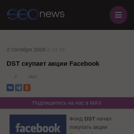
≡
2 Октября 2009
в 18:34
DST скупает акции Facebook
0
3843
Подпишитесь на нас в MAX
Фонд
DST
начал
покупать акции