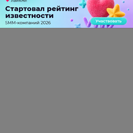
Теги:
SMM
Исследования
eMarketer
Аналитика
Facebook
НОВОСТИ РЫНКА:
ЧИТАЙТЕ ТАКЖЕ
Российский рынок инфлюенс-маркетинга вошел в фазу
стагнации после нескольких лет роста