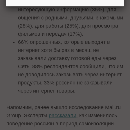
(41%), получать нужную, полезную,
интересующую информацию (35%), для
общения с родными, друзьями, знакомыми
(28%), для работы (25%), для просмотра
фильмов и передач (17%).
66% опрошенных, которые выходят в
интернет хотя бы раз в месяц, не
заказывали доставку готовой еды через
Сеть. 88% респондентов сообщили, что им
не доводилось заказывать через интернет
продукты. 33% россиян не заказывали
через интернет товары.
Напомним, ранее вышло исследование Mail.ru
Group. Эксперты
рассказали
, как изменилось
поведение россиян в период самоизоляции.