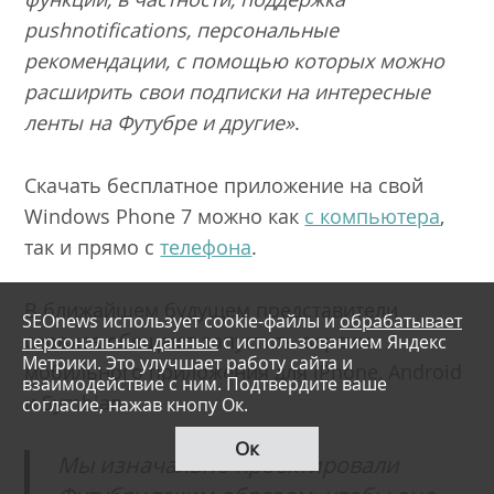
push
notifications
, персональные
рекомендации, с помощью которых можно
расширить свои подписки на интересные
ленты на Футубре и другие»
.
Скачать бесплатное приложение на свой
Windows Phone 7 можно как
с компьютера
,
так и прямо с
телефона
.
В ближайшем будущем представители
SEOnews использует cookie-файлы и
обрабатывает
сервиса обещают запустить версии
персональные данные
с использованием Яндекс
Метрики. Это улучшает работу сайта и
мобильного приложения для iPhone, Android
взаимодействие с ним. Подтвердите ваше
и Symbian.
согласие, нажав кнопу Ок.
Ок
Мы изначально проектировали