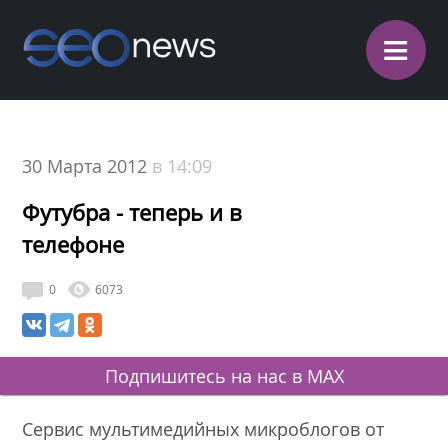
≡
30 Марта 2012
в 14:09
Футубра - теперь и в
телефоне
0
6073
Подпишитесь на нас в MAX
Сервис мультимедийных микроблогов от