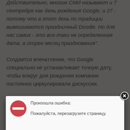
Действительно, многие СМИ называют и 7
сентрября как день рождения Google, и 27 -
потому что в этот день по традиции
вывешивается праздничный Doodle. Но для
нас самих - это все-таки не определенная
дата, а скорее месяц празднования".
Создается впечатление, что Google
специально не устанавливает точную дату,
чтобы вокруг дня рождения компании
постоянно циркулировали дискуссии.
Однако о мотивах руководства Google мы
Произошла ошибка:
можем лишь догадываться, а вот в том, что в
Пожалуйста, перезагрузите страницу.
этом году компания отмечает юбилей,
сомнений нет.Это, кстати, подтверждается