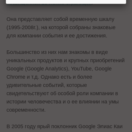
посвященной 10-летию страницей
.
Она представляет собой временную шкалу
(1995-2008г.), на которой собраны знаковые
для компании события и ее достижения.
Большинство из них нам знакомы в виде
уникальных продуктов и крупных приобретений
Google (Google Analytics), YouTube, Google
Chrome и т.д. Однако есть и более
удивительные событий, которые
свидетельствуют об особой роли компании в
истории человечества и о ее влиянии на умы
современности.
В 2005 году ярый поклонник Google Элиас Каи