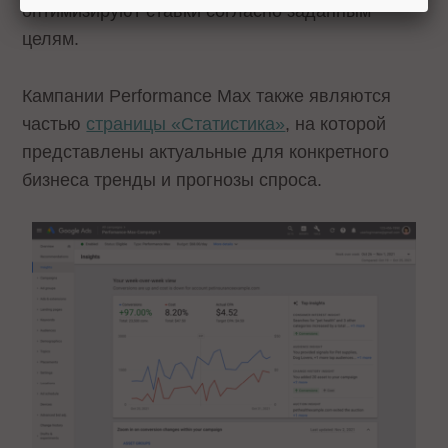
оптимизируют ставки согласно заданным
целям.
Кампании Performance Max также являются
частью
страницы «Статистика»
, на которой
представлены актуальные для конкретного
бизнеса тренды и прогнозы спроса.