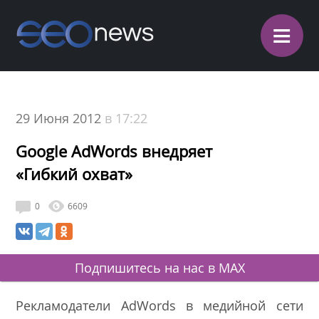
≡
29 Июня 2012
в 17:22
Google AdWords внедряет
«Гибкий охват»
0
6609
Подпишитесь на нас в MAX
Рекламодатели AdWords в медийной сети