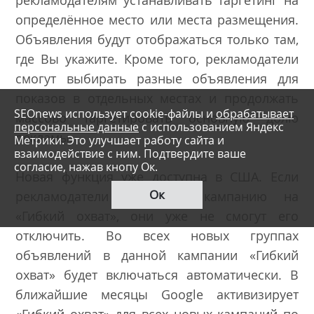
определённое место или места размещения.
Объявления будут отображаться только там,
где Вы укажите. Кроме того, рекламодатели
смогут выбирать разные объявления для
показов в отдельных местах и продолжать
SEOnews использует cookie-файлы и
обрабатывает
массово таргетировать основную долю
персональные данные
с использованием Яндекс
рекламы.
Метрики. Это улучшает работу сайта и
взаимодействие с ним. Подтвердите ваше
согласие, нажав кнопу Ок.
Новая функция уже доступна в США. Если
Ок
рекламодатели переведут кампанию на
«Гибкий охват», они уже не смогут его
отключить. Во всех новых группах
объявлений в данной кампании «Гибкий
охват» будет включаться автоматически. В
ближайшие месяцы Google активизирует