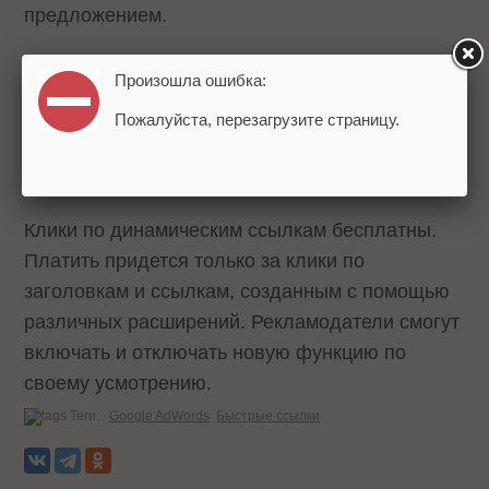
предложением.
Тем не менее, важно продолжать оптимизацию
Произошла ошибка:
обычных быстрых ссылок, так как доля показов
Пожалуйста, перезагрузите страницу.
динамических ссылок в объявлениях будет
низкой.
Клики по динамическим ссылкам бесплатны.
Платить придется только за клики по
заголовкам и ссылкам, созданным с помощью
различных расширений. Рекламодатели смогут
включать и отключать новую функцию по
своему усмотрению.
Теги:
Google AdWords
Быстрые ссылки