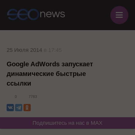
≡
25 Июля 2014
в 17:45
Google AdWords запускает
динамические быстрые
ссылки
0
7783
Подпишитесь на нас в MAX