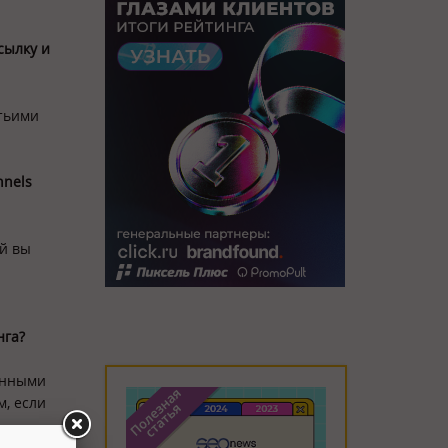
сылку и
етьими
nnels
ый вы
нга?
данными
м, если