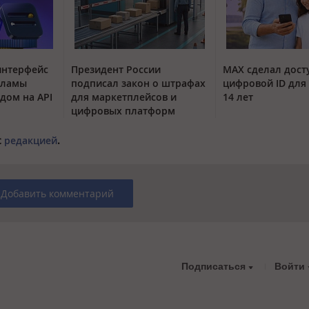
интерфейс
Президент России
MAX сделал дос
кламы
подписал закон о штрафах
цифровой ID для 
одом на API
для маркетплейсов и
14 лет
цифровых платформ
с
редакцией
.
Добавить комментарий
Подписаться
Войти