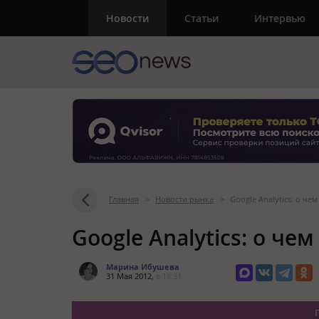
Новости
Статьи
Интервью
Главная
>
Новости рынка
>
Google Analytics: о че
Google Analytics: о че
Марина Ибушева
31 Мая 2012,
в 18:31