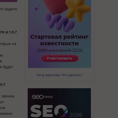
ло задано
е и т.п.?
оторые не
ую
те
я будет
Хочу рекламу. Что делать?
п.?
 звонки,
ел
или
е можно