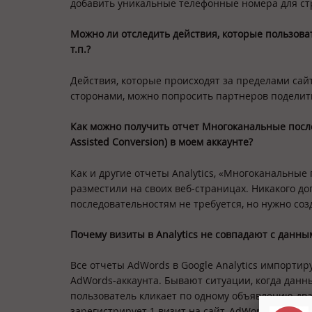
добавить уникальные телефонные номера для с
Можно ли отследить действия, которые пользова
т.п.?
Действия, которые происходят за пределами сайта
сторонами, можно попросить партнеров поделить
Как можно получить отчет Многоканальные посл
Assisted
Conversion) в моем аккаунте?
Как и другие отчеты Analytics, «Многоканальны
разместили на своих веб-страницах. Никакого д
последовательностям не требуется, но нужно соз
Почему визиты в
Analytics не совпадают с данн
Все отчеты AdWords в Google Analytics импорти
AdWords-аккаунта. Бывают ситуации, когда данн
пользователь кликает по одному объявлению дваж
зарегистрирует 1 визит на сайт, AdWords зафикси