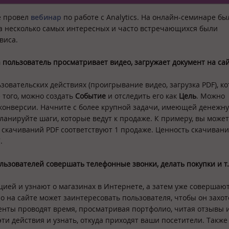
e провел
вебинар
по работе с Analytics. На онлайн-семинаре бы
а несколько самых интересных и часто встречающихся были
виса.
 пользователь просматривает видео, загружает документ на сайт
зовательских действиях (проигрывание видео, загрузка PDF), к
 того, можно создать
Событие
и отследить его как
Цель
. Можно
конверсии. Начните с более крупной задачи, имеющей денежн
ланируйте шаги, которые ведут к продаже. К примеру, вы може
7 скачиваний PDF соответствуют 1 продаже. Ценность скачивани
.
льзователей совершать телефонные звонки, делать покупки и т.
ией и узнают о магазинах в Интернете, а затем уже совершают
о на сайте может заинтересовать пользователя, чтобы он захот
енты проводят время, просматривая портфолио, читая отзывы 
ти действия и узнать, откуда приходят ваши посетители. Такж