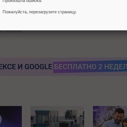
Произошла ошибка:
Пожалуйста, перезагрузите страницу.
 визитов с IP вашей компании, однако сервис хостинга может сч
ли
Конверсия