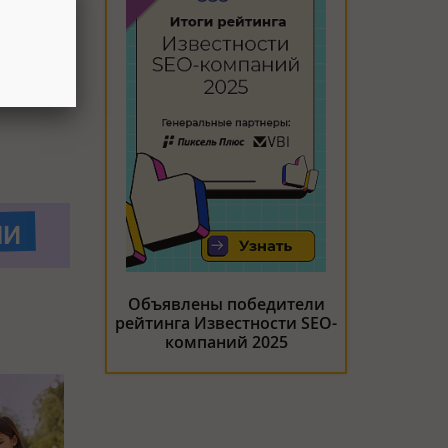
итать эти
Объявлены победители
рейтинга Известности SEO-
компаний 2025