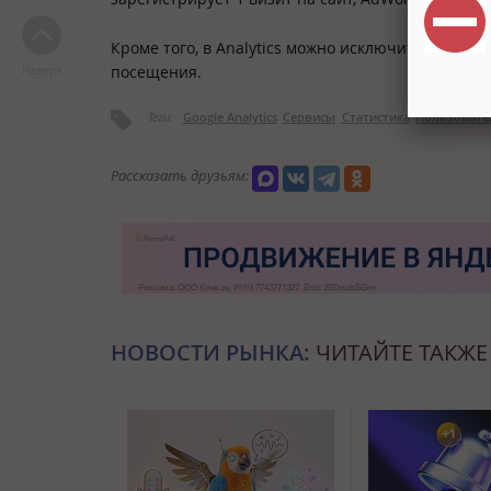
Кроме того, в Analytics можно исключить подсчет
посещения.
Наверх
Теги:
Google Analytics
Сервисы
Статистика
Пользовате
Рассказать друзьям:
НОВОСТИ РЫНКА:
ЧИТАЙТЕ ТАКЖЕ