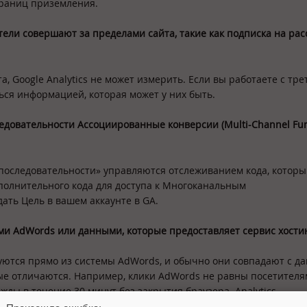
траниц приземления.
тели совершают за пределами сайта, такие как подписка на рас
, Google Analytics не может измерить. Если вы работаете с тр
ся информацией, которая может у них быть.
едовательности Ассоциированные конверсии (
Multi-
Channel
Fu
е последовательности» управляются отслеживанием кода, котор
ополнительного кода для доступа к Многоканальным
дать Цель в вашем аккаунте в GA.
ыми
AdWords или данными, которые предоставляет сервис хости
руются прямо из системы AdWords, и обычно они совпадают с 
ые отличаются. Например, клики AdWords не равны посетителя
ды в течение 30 минут без закрытия браузера. Analytics
рует 2 клика.