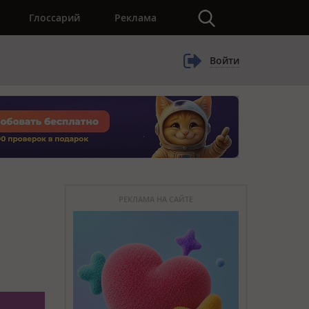
×
Глоссарий
Реклама
Войти
РЕКЛАМА НА САЙТЕ