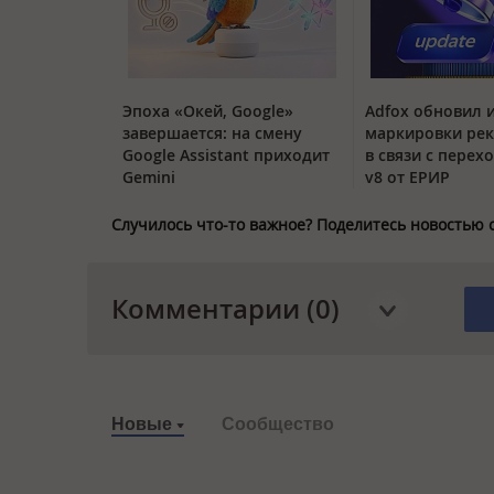
Эпоха «Окей, Google»
Adfox обновил 
завершается: на смену
маркировки ре
Google Assistant приходит
в связи с перех
Gemini
v8 от ЕРИР
Случилось что-то важное? Поделитесь новостью 
Комментарии (0)
Новые
Сообщество