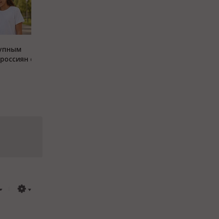
тупным
россиян с