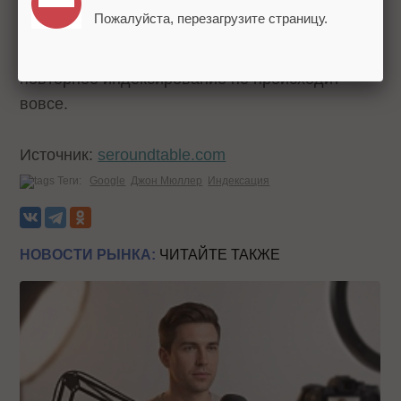
замены картинки робот может не так
Пожалуйста, перезагрузите страницу.
оперативно вернуться на страничку. Иногда это
занимает несколько месяцев, а порой
повторное индексирование не происходит
вовсе.
Источник:
seroundtable.com
Теги:
Google
Джон Мюллер
Индексация
НОВОСТИ РЫНКА:
ЧИТАЙТЕ ТАКЖЕ