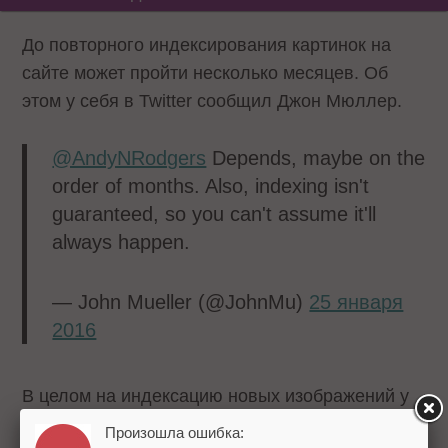
До повторного индексирования картинок на
сайте может пройти несколько месяцев. Об
этом у себя в Twitter сообщил Джон Мюллер.
@AndyNRodgers
Depends, maybe on the
order of months. Also, indexing isn't
guaranteed, so you can't assume it'll
always happen.
— John Mueller (@JohnMu)
25 января
2016
В целом на индексацию новых изображений у
Google уходит не так много времени. Но после
Произошла ошибка: