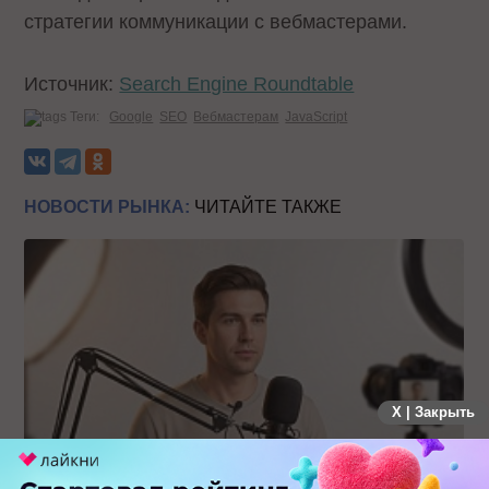
стратегии коммуникации с вебмастерами.
Источник:
Search Engine Roundtable
Теги:
Google
SEO
Вебмастерам
JavaScript
НОВОСТИ РЫНКА:
ЧИТАЙТЕ ТАКЖЕ
X | Закрыть
Российский рынок инфлюенс-маркетинга вошел в фазу