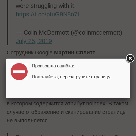
were struggling with it.
https://t.co/ptuG9N8o7I
— Colin McDermott (@colinmcdermott)
July 25, 2019
Сотрудник Google
Мартин Сплитт
поблагодарил вебмастера за фидбек и
Произошла ошибка:
объяснил, что JavaScript действительно можно
Пожалуйста, перезагрузите страницу.
использовать для добавления и изменения
метатега robots. Исключением являются
случаи, когда JS используется для тега robots,
в котором содержится атрибут noindex. В таком
случае отображение и сканирование страницы
не выполняется.