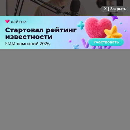
X | Закрыть
Российский рынок инфлюенс-маркетинга вошел в фазу
стагнации после нескольких лет роста
0 КОММЕНТАРИЕВ
ПЕРЕЙТИ НА ПОЛНУЮ ВЕРСИЮ