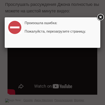
Прослушать рассуждения Джона полностью вы
можете на шестой минуте видео:
Произошла ошибка:
Пожалуйста, перезагрузите страницу.
Теги:
Google
Джон Мюллер
Пенализация
Blogger