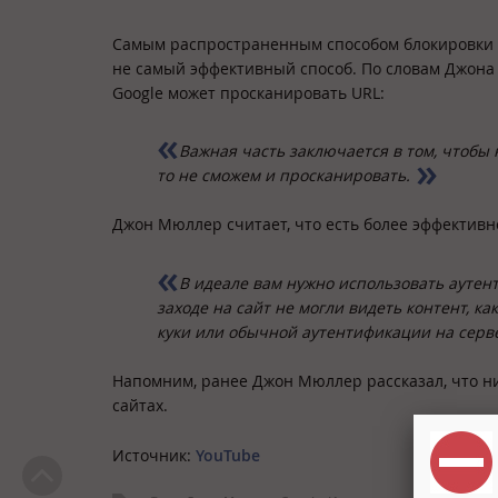
Самым распространенным способом блокировки ин
не самый эффективный способ. По словам Джона
Google может просканировать URL:
Важная часть заключается в том, чтобы 
то не сможем и просканировать.
Джон Мюллер считает, что есть более эффектив
В идеале вам нужно использовать аутен
заходе на сайт не могли видеть контент, ка
куки или обычной аутентификации на серв
Напомним, ранее Джон Мюллер рассказал, что ни
сайтах.
Источник:
YouTube