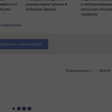
вается от
комментарии канала в
и автоматизацию
збытка
Кабинете автора
июльское обнов
сервисов
с
редакцией
.
Добавить комментарий
Подписаться
Войти