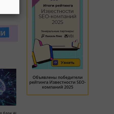
Объявлены победители
рейтинга Известности SEO-
компаний 2025
л блок AI