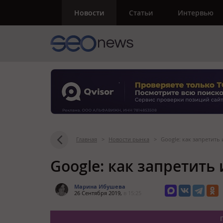
Новости
Статьи
Интервью
Главная
>
Новости рынка
>
Google: как запретить
Google: как запретить
Марина Ибушева
26 Сентября 2019,
в 15:25