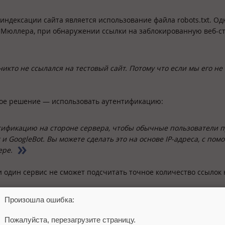
дексации сайта является использование файла robots.txt. Од
 Мюллера, при обнаружении ссылки на заблокированную веб-с
никто не ссылался на тестовый сайт. Потому что если мы его не
ное решение — использовать аутентификацию:
тификацию на стороне сервера, чтобы обычные пользователи 
к и GoogleBot. Вы можете сделать это на основе IP-адреса, с по
ере.
 один сервис не сможет подсчитать точное количество ссылок 
Произошла ошибка:
Пожалуйста, перезагрузите страницу.