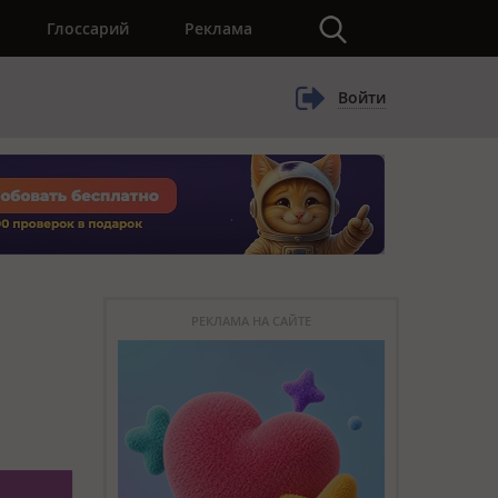
×
Глоссарий
Реклама
Войти
РЕКЛАМА НА САЙТЕ