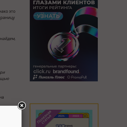
нако это
траницу
 найдем,
при
мощью
на