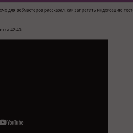
че для вебмастеров рассказал, как запретить индексацию тес
тки 42:40: