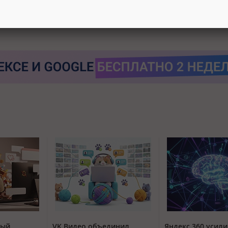
тый
VK Видео объединил
Яндекс 360 усили