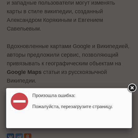
и западные пользователи могут изменять
карты в стиле википедии, созданный
Александром Корякиным и Евгением
Савельевым.
Вдохновленные картами Google и Википедией,
авторы предложили сервис, позволяющий
привязывать к географическим объектам на
Google Maps
статьи из русскоязычной
Википедии.
Произошла ошибка:
Также для каждого объекта можно создавать
свое описание на разных языках. Идея эта
Пожалуйста, перезагрузите страницу.
тогда
понравилась
всем.
Теги:
Google
Сервисы
Google Maps
Википедия (Wikipedia)