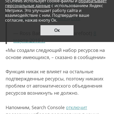
SEOnews использует cookie-файлы и
обрабатывает
@rustybrick
@Marie_Haynes
, you
персональные данные
с использованием Яндекс
probably have seen it.
Метрики. Это улучшает работу сайта и
взаимодействие с ним. Подтвердите ваше
pic.twitter.com/xoE4rPQEN6
согласие, нажав кнопу Ок.
Ок
— Ross Barefoot (@rossbarefoot)
8
марта 2019 г.
«Мы создали следующий набор ресурсов на
основе имеющихся, – сказано в сообщении»
Функция никак не влияет на остальные
подтвержденные ресурсы, поэтому никаких
проблем от автоматического объединения
ресурсов возникнуть не должно.
Напомним, Search Console
отключит