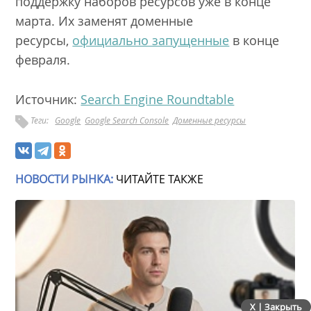
поддержку наборов ресурсов уже в конце
марта. Их заменят доменные
ресурсы,
официально запущенные
в конце
февраля.
Источник:
Search Engine Roundtable
Теги:
Google
Google Search Console
Доменные ресурсы
НОВОСТИ РЫНКА:
ЧИТАЙТЕ ТАКЖЕ
X | Закрыть