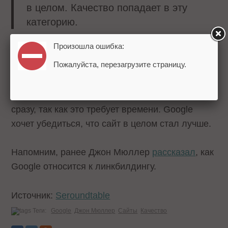
в целом. Качество попадает в эту
категорию.
Произошла ошибка:
Джон Мюллер отметил, что если значительно
Пожалуйста, перезагрузите страницу.
улучшить качество одной страницы, она начнет
немного лучше ранжироваться, но увидеть
эффект от улучшения качества сайта можно не
сразу, так как это требует времени. Google
хочет убедиться, что сайт в целом стал лучше.
Напомним, ранее Джон Мюллер
рассказал
, как
Google относится к линкбилдингу.
Источник:
Seroundtable
Теги:
Google
Джон Мюллер
Сайты
Качество