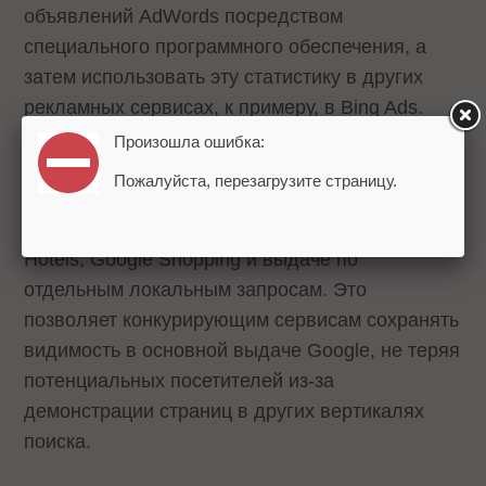
объявлений AdWords посредством
специального программного обеспечения, а
затем использовать эту статистику в других
рекламных сервисах, к примеру, в Bing Ads.
Произошла ошибка:
Также сайты смогут по-прежнему скрывать
Пожалуйста, перезагрузите страницу.
свой индексированный контент от появления в
результатах поиска Google Flights, Google
Hotels, Google Shopping и выдаче по
отдельным локальным запросам. Это
позволяет конкурирующим сервисам сохранять
видимость в основной выдаче Google, не теряя
потенциальных посетителей из-за
демонстрации страниц в других вертикалях
поиска.