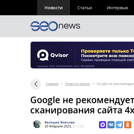
Новости
Статьи
Интервью
Главная
>
Новости рынка
>
Google не рекомендует
Google не рекомендуе
сканирования сайта 4х
Валерия Власова
20 Февраля 2023,
в 11:08