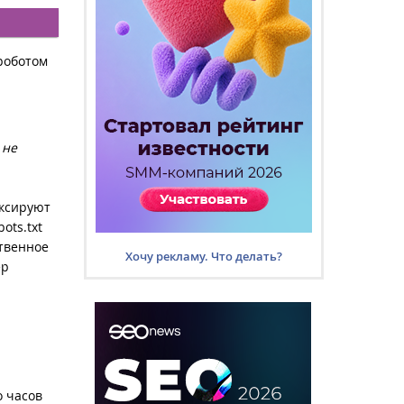
 роботом
 не
ексируют
ots.txt
ственное
Хочу рекламу. Что делать?
ер
о часов