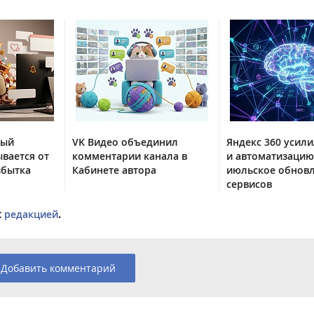
тый
VK Видео объединил
Яндекс 360 усили
вается от
комментарии канала в
и автоматизацию
збытка
Кабинете автора
июльское обнов
сервисов
с
редакцией
.
Добавить комментарий