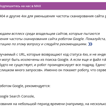
Подпишитесь на нас в MAX
 404 и другие 4хх для уменьшения частоты сканирования сайта
юдаем всплеск среди владельцев сайтов, которые пытаются
жения частоты сканирования сайта роботом Google. Пожалуйста,
тацию по этому вопросу и следуйте рекомендациям.
учаемый с URL, которые возвращают код статуса 4xx, и не инд
м могут быть исключены из поиска Google. А если еще и файл rob
будто не существует, и робот проиндексирует все подряд. Един
«слишком много запросов». Именно он покажет роботу, что серв
оботом Google, рекомендуется:
ogle Search Console,
рования на небольшой период времени (например, на нескольк