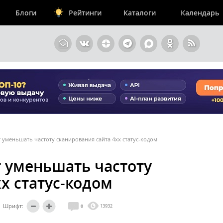
Блоги
Рейтинги
Каталоги
Календарь
 уменьшать частоту сканирования сайта 4хх статус-кодом
т уменьшать частоту
х статус-кодом
Шрифт:
0
13932