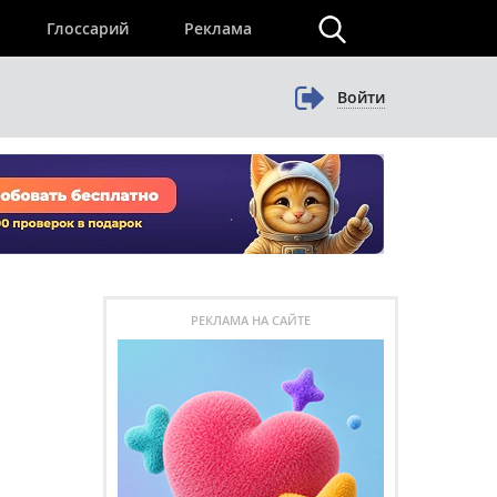
×
Глоссарий
Реклама
Войти
РЕКЛАМА НА САЙТЕ