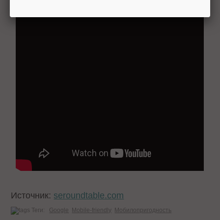
Источник:
seroundtable.com
Теги:
Google
Mobile-friendly
Мобилопригодность