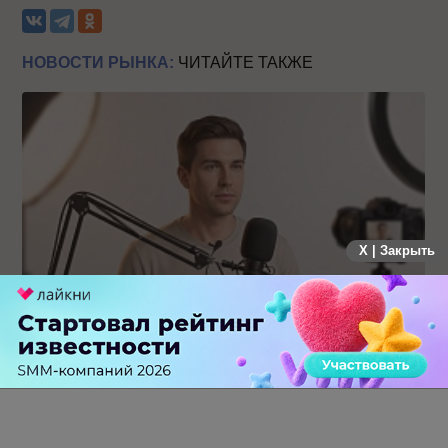
НОВОСТИ РЫНКА:
ЧИТАЙТЕ ТАКЖЕ
X | Закрыть
Российский рынок инфлюенс-маркетинга вошел в фазу
стагнации после нескольких лет роста
0 КОММЕНТАРИЕВ