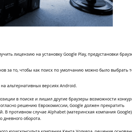
учить лицензию на установку Google Play, предустановки брауз
в за то, чтобы как поиск по умолчанию можно было выбрать т
на альтернативных версиях Android.
позиции в поиске и лишил другие браузеры возможности конку
 Согласно решению Еврокомиссии, Google должен прекратить
. В противном случае Alphabet (материнская компания Google)
о дневного оборота.
вного юрисконсульта компании Кента Уолкера, решение основан