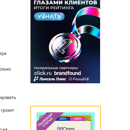
ера
олько
рировать
 грозит
о на