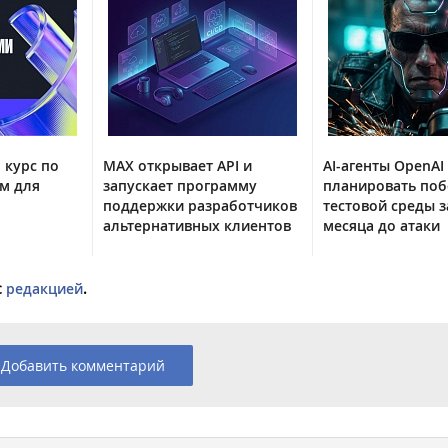
 курс по
MAX открывает API и
AI-агенты OpenAI
м для
запускает программу
планировать поб
поддержки разработчиков
тестовой среды з
альтернативных клиентов
месяца до атаки
с
редакцией
.
Добавить комментарий