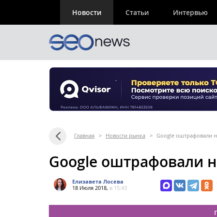
Новости
Статьи
Интервью
Главная
>
Новости рынка
>
Google оштрафовали н
Google оштрафовали н
Елизавета Лосева
18 Июля 2018,
в 15:43