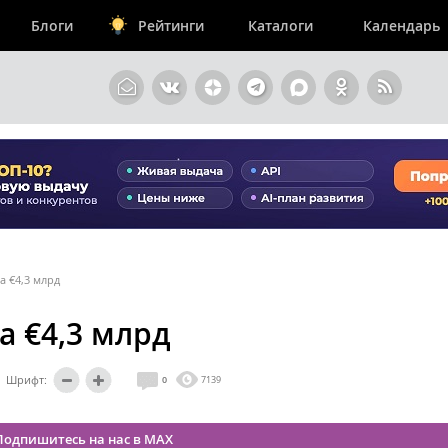
Блоги
Рейтинги
Каталоги
Календарь
а €4,3 млрд
а €4,3 млрд
Шрифт:
0
7139
Подпишитесь на нас в MAX