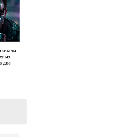
 начали
ег из
а два