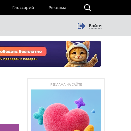
×
Глоссарий
Реклама
Войти
РЕКЛАМА НА САЙТЕ