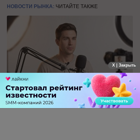
НОВОСТИ РЫНКА:
ЧИТАЙТЕ ТАКЖЕ
X | Закрыть
Российский рынок инфлюенс-маркетинга вошел в фазу
стагнации после нескольких лет роста
0 КОММЕНТАРИЕВ