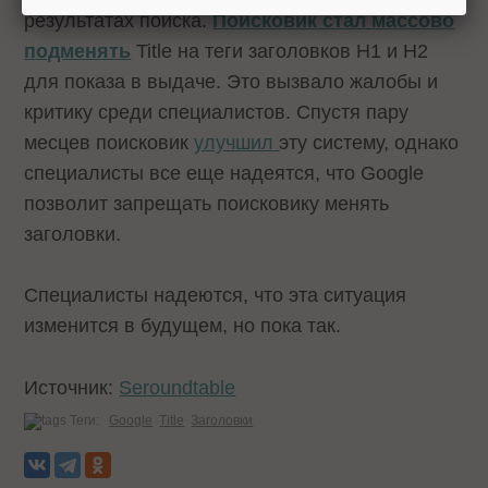
результатах поиска.
Поисковик стал массово
подменять
Title на теги заголовков H1 и H2
для показа в выдаче. Это вызвало жалобы и
критику среди специалистов. Спустя пару
месцев поисковик
улучшил
эту систему, однако
специалисты все еще надеятся, что Google
позволит запрещать поисковику менять
заголовки.
Специалисты надеются, что эта ситуация
изменится в будущем, но пока так.
Источник:
Seroundtable
Теги:
Google
Title
Заголовки