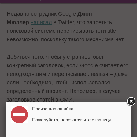
Недавно сотрудник Google
Джон
Мюллер
написал
в Twitter, что запретить
поисковой системе переписывать теги title
невозможно, поскольку такого механизма нет.
Добиться того, чтобы у страницы был
конкретный заголовок, если Google считает его
неподходящим и переписывает, нельзя – даже
если необходимо, чтобы использовался
определенный вариант. Например, в случае
заголовков статей в СМИ.
Произошла ошибка:
Напомним, в августе прошлого года года
Пожалуйста, перезагрузите страницу.
Google
начал
использовать новый подход к
формированию заголовков страниц в