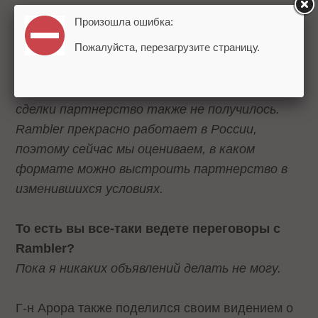
"Бегуна", речь шла также о партнерстве в
Произошла ошибка:
сфере поиска с Rambler Media. Вы
Пожалуйста, перезагрузите страницу.
отказались от этой идеи?
Партнерство с Rambler было частью сделки
по покупке "Бегуна", поэтому из-за срыва
сделки партнерство также не получилось.
Rambler прекрасно работает в России,
поэтому сейчас мы оцениваем, в каком
формате можно выстроить партнерство в
изменившихся условиях.
То есть вы все-таки ведете переговоры с
Rambler?
Пока я никаких объявлений делать не могу.
Г-н Арора также поделился своим видением о