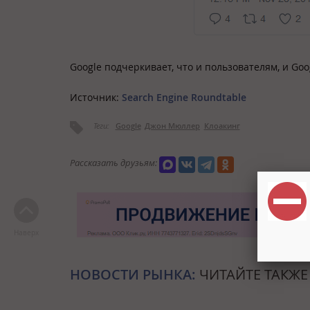
Google подчеркивает, что и пользователям, и Go
Источник:
Search Engine Roundtable
Теги:
Google
Джон Мюллер
Клоакинг
Рассказать друзьям:
Наверх
НОВОСТИ РЫНКА:
ЧИТАЙТЕ ТАКЖЕ