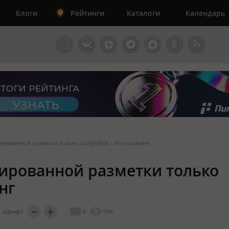
Блоги
Рейтинги
Каталоги
Календарь
рированной разметки только GoogleBot – это клоакинг
рированной разметки только
нг
Шрифт:
0
7268