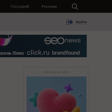
×
Глоссарий
Реклама
Войти
РЕКЛАМА НА САЙТЕ