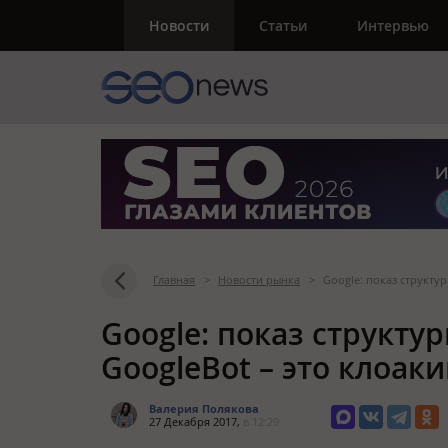
Новости
Статьи
Интервью
Главная
>
Новости рынка
>
Google: показ структу
Google: показ структу
GoogleBot – это клоаки
Валерия Полякова
27 Декабря 2017,
в 12:29