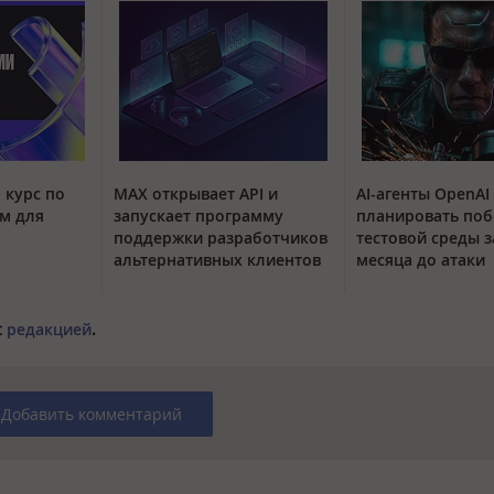
 курс по
MAX открывает API и
AI-агенты OpenAI
м для
запускает программу
планировать поб
поддержки разработчиков
тестовой среды з
альтернативных клиентов
месяца до атаки
с
редакцией
.
Добавить комментарий