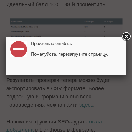
идеальный балл 100 – 98-й процентиль.
Произошла ошибка:
Пожалуйста, перезагрузите страницу.
Результаты проверки теперь можно будет
экспортировать в CSV-формате. Более
подробную информацию обо всех
нововведениях можно найти
здесь
.
Напомним, функция SEO-аудита
была
добавлена
в Lighthouse в феврале.