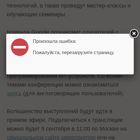
технологий, а также проведут мастер-классы и
обучающие семинары.
Команда Google познакомит слушателей с
новыми разработками. Речь пойдет о
Произошла ошибка:
машинном обучении TensorFlow, технологии
Пожалуйста, перезагрузите страницу.
Progressive Web App, голосовом помощнике
Assistant, использовании Android для
программирования IoT-устройств. Со всеми
темами конференции можно ознакомиться
здесь
(для англоговорящих пользователей).
Большинство выступлений будут идти в
прямом эфире. Подключиться к трансляции
можно будет 5 сентября в 11:00 по Москве на
официальном сайте мероприятия
или на