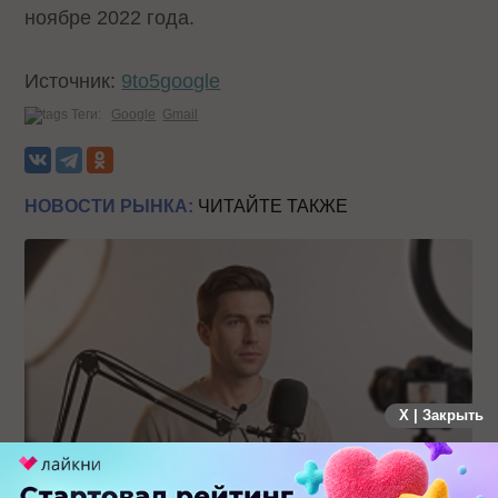
ноябре 2022 года.
Источник:
9to5google
Теги:
Google
Gmail
НОВОСТИ РЫНКА:
ЧИТАЙТЕ ТАКЖЕ
X | Закрыть
Российский рынок инфлюенс-маркетинга вошел в фазу