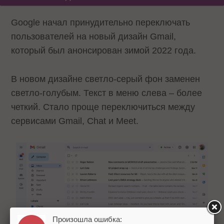
Google начал принудительно переключать
пользователей на новый дизайн Gmail,
который был анонсирован зимой 2022 года.
В новом дизайне светло-серый фон заменен
светло-голубым. Текст в меню слева – более
четкий. Стало проще переключиться между
сервисами Gmail, Chat и Meet.
Произошла ошибка: